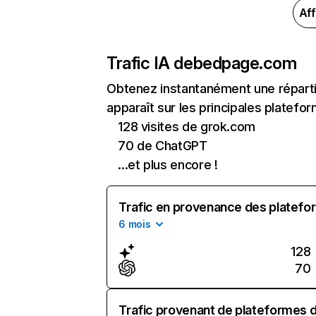
Aff
Trafic IA de
bedpage.com
Obtenez instantanément une répart
apparaît sur les principales platefor
128 visites de grok.com
70 de ChatGPT
...et plus encore !
Trafic en provenance des platefor
6 mois
128
70
Trafic provenant de plateformes d'