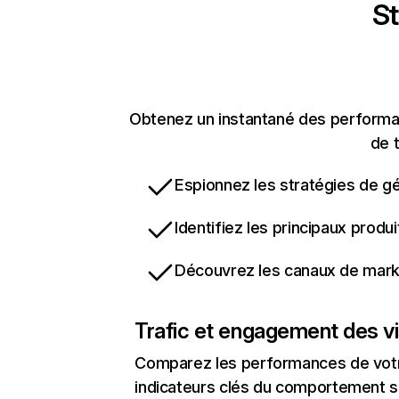
St
Obtenez un instantané des performan
de t
Espionnez les stratégies de gé
Identifiez les principaux produ
Découvrez les canaux de marke
Trafic et engagement des vi
Comparez les performances de votre
indicateurs clés du comportement su