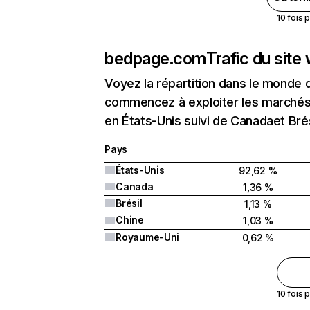
10 fois 
bedpage.com
Trafic du site
Voyez la répartition dans le monde 
commencez à exploiter les marchés 
en États-Unis suivi de Canadaet Brés
Pays
États-Unis
92,62 %
Canada
1,36 %
Brésil
1,13 %
Chine
1,03 %
Royaume-Uni
0,62 %
10 fois 