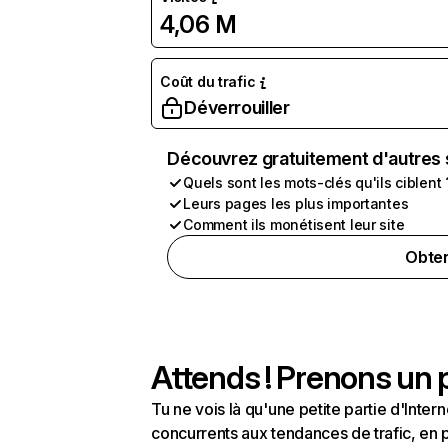
4,06 M
Coût du trafic
Déverrouiller
Découvrez gratuitement d'autres 
Quels sont les mots-clés qu'ils ciblent 
Leurs pages les plus importantes
Comment ils monétisent leur site
Obten
Attends ! Prenons un p
Tu ne vois là qu'une petite partie d'Int
concurrents aux tendances de trafic, en pa