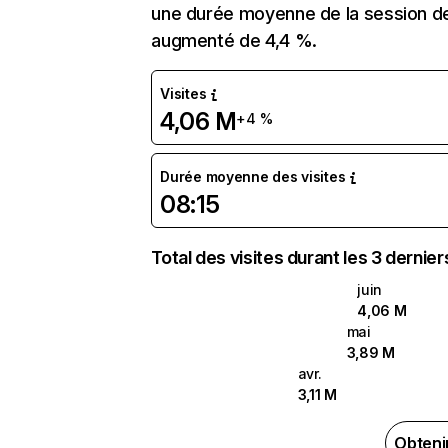
une durée moyenne de la session de
augmenté de 4,4 %.
Visites
4,06 M
+4 %
Durée moyenne des visites
08:15
Total des visites durant les 3 dernie
juin
4,06 M
mai
3,89 M
avr.
3,11 M
Obteni