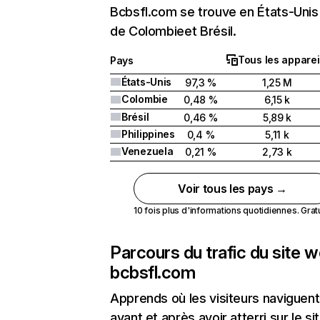
Bcbsfl.com se trouve en États-Unis 
de Colombieet Brésil.
Tous les apparei
Pays
États-Unis
97,3 %
1,25 M
Colombie
0,48 %
6,15 k
Brésil
0,46 %
5,89 k
Philippines
0,4 %
5,11 k
Venezuela
0,21 %
2,73 k
Voir tous les pays →
10 fois plus d'informations quotidiennes. Gratui
Parcours du trafic du site 
bcbsfl.com
Apprends où les visiteurs naviguent
avant et après avoir atterri sur le si