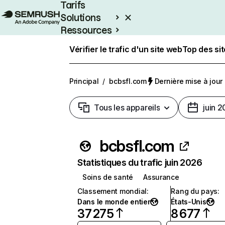
Tarifs
Solutions
Ressources
Entreprises
Vérifier le trafic d'un site web
Top des si
Principal
/
bcbsfl.com
Dernière mise à jour :
Tous les appareils
juin 
bcbsfl.com
Statistiques du trafic juin 2026
Soins de santé
Assurance
Classement mondial
:
Rang du pays
:
Dans le monde entier
États-Unis
37 275
8 677