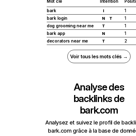
Mot clé
Intention
Posit
bark
1
I
bark login
1
N
T
dog grooming near me
1
T
bark app
1
N
decorators near me
2
T
Voir tous les mots clés →
Analyse des
backlinks de
bark.com
Analysez et suivez le profil de backl
bark.com grâce à la base de donn