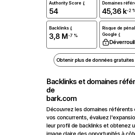
Authority Score
Domaines référ
54
45,36 k
-2 
Backlinks
Risque de pénal
Google
3,8 M
-7 %
Déverrouil
Obtenir plus de données gratuite
Backlinks et domaines réfé
de
bark.com
Découvrez les domaines référents
vos concurrents, évaluez l'expansi
leur profil de backlinks et obtenez 
image claire des opportunités à côt