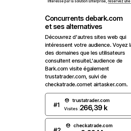
Intéressé par la solution Enterprise,
réservez un
Concurrents de
bark.com
et ses alternatives
Découvrez d'autres sites web qui
intéressent votre audience. Voyez la
des domaines que les utilisateurs
consultent ensuiteL'audience de
Bark.com visite également
trustatrader.com, suivi de
checkatrade.comet airtasker.com.
trustatrader.com
#
1
266,39 k
Visites :
checkatrade.com
#
2