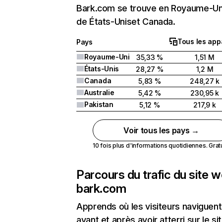
Bark.com se trouve en Royaume-Uni
de États-Uniset Canada.
Tous les app
Pays
Royaume-Uni
35,33 %
1,51 M
États-Unis
28,27 %
1,2 M
Canada
5,83 %
248,27 k
Australie
5,42 %
230,95 k
Pakistan
5,12 %
217,9 k
Voir tous les pays →
10 fois plus d'informations quotidiennes. Gratui
Parcours du trafic du site 
bark.com
Apprends où les visiteurs naviguent
avant et après avoir atterri sur le si