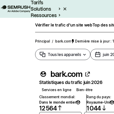
Tarifs
Solutions
Ressources
Entreprises
Vérifier le trafic d'un site web
Top des si
Principal
/
bark.com
Dernière mise à jour : 1
Tous les appareils
juin 
bark.com
Statistiques du trafic juin 2026
Services en ligne
Bien-être
Classement mondial
:
Rang du pays
:
Dans le monde entier
Royaume-Uni
12 564
1 044