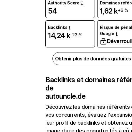
Authority Score
Domaines référ
54
1,62 k
+6 %
Backlinks
Risque de pénal
Google
14,24 k
-23 %
Déverrouil
Obtenir plus de données gratuite
Backlinks et domaines réfé
de
autouncle.de
Découvrez les domaines référents
vos concurrents, évaluez l'expansi
leur profil de backlinks et obtenez 
image claire des opportunités à côt