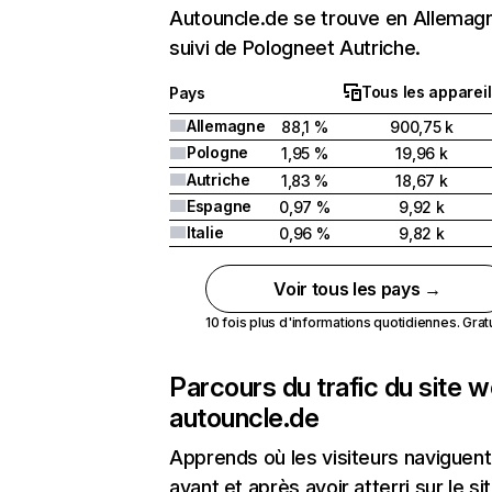
Autouncle.de se trouve en Allemag
suivi de Pologneet Autriche.
Tous les appareil
Pays
Allemagne
88,1 %
900,75 k
Pologne
1,95 %
19,96 k
Autriche
1,83 %
18,67 k
Espagne
0,97 %
9,92 k
Italie
0,96 %
9,82 k
Voir tous les pays →
10 fois plus d'informations quotidiennes. Gratui
Parcours du trafic du site 
autouncle.de
Apprends où les visiteurs naviguent
avant et après avoir atterri sur le si