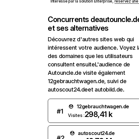
Intéressé par la solution Enterprise,
réservez un
Concurrents de
autouncle.d
et ses alternatives
Découvrez d'autres sites web qui
intéressent votre audience. Voyez la
des domaines que les utilisateurs
consultent ensuiteL'audience de
Autouncle.de visite également
12gebrauchtwagen.de, suivi de
autoscout24.deet autobild.de.
12gebrauchtwagen.de
#
1
298,41 k
Visites :
autoscout24.de
#
2