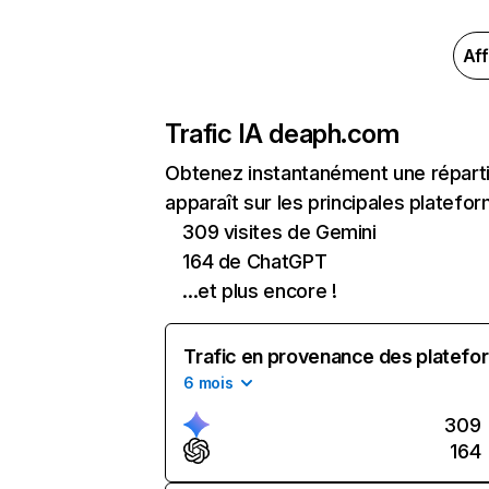
Aff
Trafic IA de
aph.com
Obtenez instantanément une réparti
apparaît sur les principales platefor
309 visites de Gemini
164 de ChatGPT
...et plus encore !
Trafic en provenance des platefor
6 mois
309
164