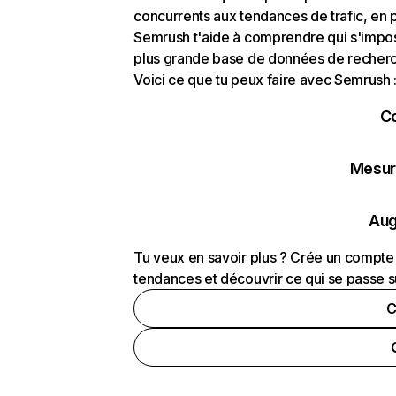
concurrents aux tendances de trafic, en pa
Semrush t'aide à comprendre qui s'impose
plus grande base de données de recherch
Voici ce que tu peux faire avec Semrush 
C
Mesure
Aug
Tu veux en savoir plus ? Crée un compte 
tendances et découvrir ce qui se passe s
C