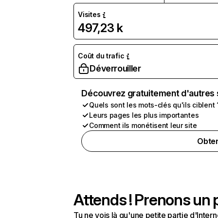
Visites
497,23 k
Coût du trafic
Déverrouiller
Découvrez gratuitement d'autres 
Quels sont les mots-clés qu'ils ciblent 
Leurs pages les plus importantes
Comment ils monétisent leur site
Obten
Attends ! Prenons un p
Tu ne vois là qu'une petite partie d'Int