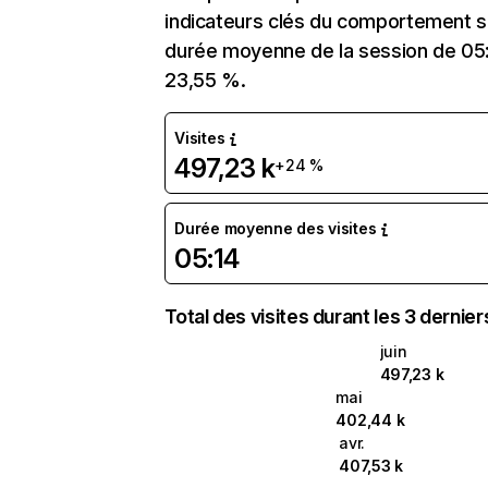
indicateurs clés du comportement sur
durée moyenne de la session de 05:
23,55 %.
Visites
497,23 k
+24 %
Durée moyenne des visites
05:14
Total des visites durant les 3 dernie
juin
497,23 k
mai
402,44 k
avr.
407,53 k