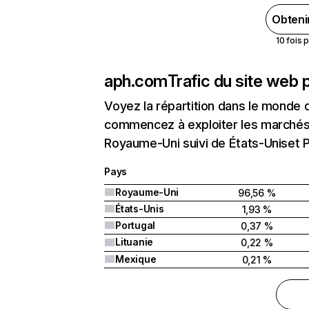
Obteni
10 fois 
aph.com
Trafic du site web 
Voyez la répartition dans le monde 
commencez à exploiter les marchés 
Royaume-Uni suivi de États-Uniset P
Pays
Royaume-Uni
96,56 %
États-Unis
1,93 %
Portugal
0,37 %
Lituanie
0,22 %
Mexique
0,21 %