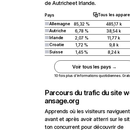
de Autricheet Irlande.
Tous les appare
Pays
Allemagne
85,32 %
485,17 k
Autriche
6,78 %
38,54 k
Irlande
2,07 %
11,77 k
Croatie
1,72 %
9,8 k
Suisse
1,45 %
8,24 k
Voir tous les pays →
10 fois plus d'informations quotidiennes. Gratui
Parcours du trafic du site 
ansage.org
Apprends où les visiteurs naviguent
avant et après avoir atterri sur le si
ton concurrent pour découvrir de