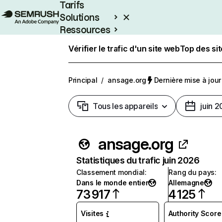
Tarifs
Solutions
Ressources
Entreprises
Vérifier le trafic d'un site web
Top des si
Principal
/
ansage.org
Dernière mise à jour 
Tous les appareils
juin 
ansage.org
Statistiques du trafic juin 2026
Classement mondial
:
Rang du pays
:
Dans le monde entier
Allemagne
73 917
4 125
Visites
Authority Score