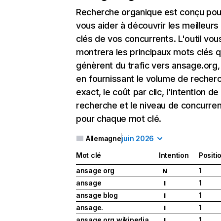
Recherche organique
est conçu pou
vous aider à découvrir les meilleur
clés de vos concurrents. L'outil vou
montrera les principaux mots clés q
génèrent du trafic vers ansage.org,
en fournissant le volume de recher
exact, le coût par clic, l'intention de
recherche et le niveau de concurre
pour chaque mot clé.
Allemagne
juin 2026
Mot clé
Intention
Positi
ansage org
1
N
ansage
1
I
ansage blog
1
I
ansage.
1
I
ansage.org wikipedia
1
I