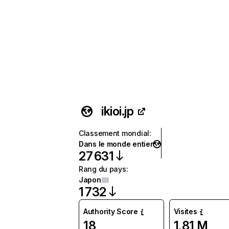
ikioi.jp
Classement mondial
:
Dans le monde entier
27 631
Rang du pays
:
Japon
1 732
Authority Score
Visites
18
1,81 M