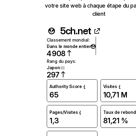
votre site web à chaque étape du p
client
5ch.net
Classement mondial
:
Dans le monde entier
4 908
Rang du pays
:
Japon
297
Authority Score
Visites
65
10,71 M
Pages/Visites
Taux de rebond
1,3
81,21 %