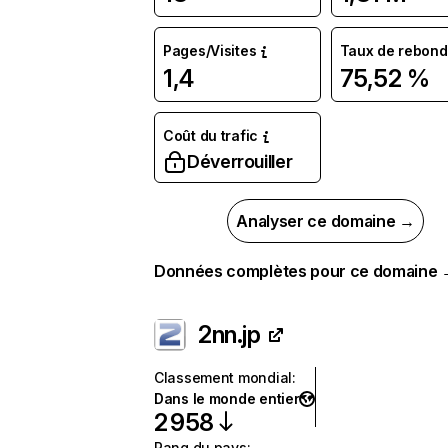
Pages/Visites
Taux de rebond
1,4
75,52 %
Coût du trafic
Déverrouiller
Analyser ce domaine →
Données complètes pour ce domaine
2nn.jp
Classement mondial
:
Dans le monde entier
2 958
Rang du pays
: