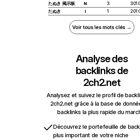
たぬき 掲示板
3
301 
N
たぬき
1
201 
I
Voir tous les mots clés →
Analyse des
backlinks de
2ch2.net
Analysez et suivez le profil de backl
2ch2.net grâce à la base de donné
backlinks la plus rapide du marc
Découvrez le portefeuille de backl
plus important de votre niche