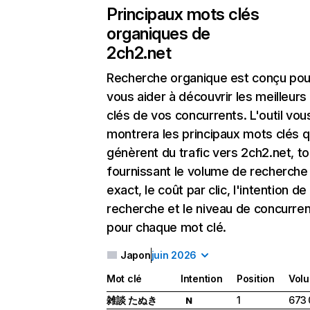
Principaux mots clés
organiques de
2ch2.net
Recherche organique
est conçu pou
vous aider à découvrir les meilleur
clés de vos concurrents. L'outil vou
montrera les principaux mots clés q
génèrent du trafic vers 2ch2.net, to
fournissant le volume de recherche
exact, le coût par clic, l'intention de
recherche et le niveau de concurre
pour chaque mot clé.
Japon
juin 2026
Mot clé
Intention
Position
Vol
雑談 たぬき
1
673 
N