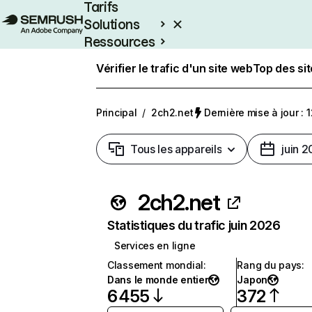
Tarifs
Solutions
Ressources
Entreprises
Vérifier le trafic d'un site web
Top des si
Principal
/
2ch2.net
Dernière mise à jour : 1
Tous les appareils
juin 
2ch2.net
Statistiques du trafic juin 2026
Services en ligne
Classement mondial
:
Rang du pays
:
Dans le monde entier
Japon
6 455
372