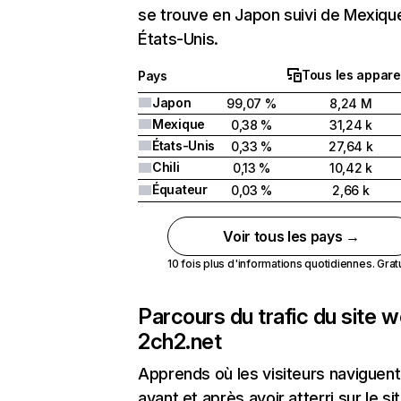
se trouve en Japon suivi de Mexiqu
États-Unis.
Tous les appare
Pays
Japon
99,07 %
8,24 M
Mexique
0,38 %
31,24 k
États-Unis
0,33 %
27,64 k
Chili
0,13 %
10,42 k
Équateur
0,03 %
2,66 k
Voir tous les pays →
10 fois plus d'informations quotidiennes. Gratui
Parcours du trafic du site 
2ch2.net
Apprends où les visiteurs naviguent
avant et après avoir atterri sur le si