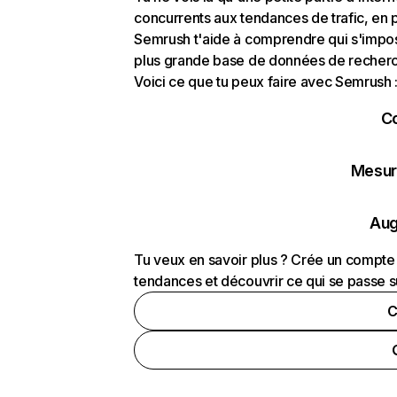
concurrents aux tendances de trafic, en pa
Semrush t'aide à comprendre qui s'impose
plus grande base de données de recherch
Voici ce que tu peux faire avec Semrush 
C
Mesure
Aug
Tu veux en savoir plus ? Crée un compte 
tendances et découvrir ce qui se passe s
C