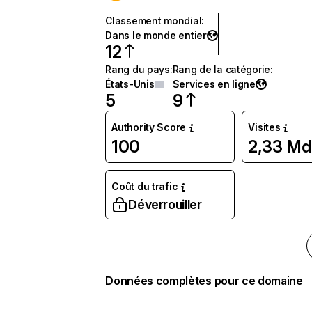
Classement mondial
:
Dans le monde entier
12
Rang du pays
:
Rang de la catégorie
:
États-Unis
Services en ligne
5
9
Authority Score
Visites
100
2,33 Md
Coût du trafic
Déverrouiller
Données complètes pour ce domaine 