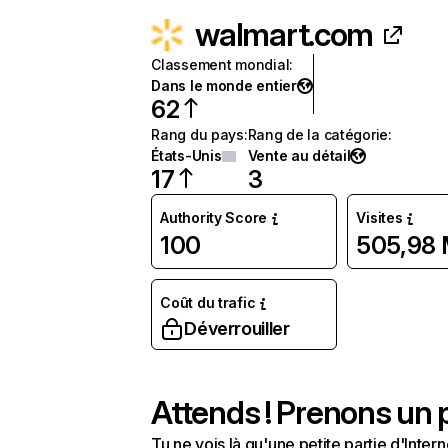
walmart.com
Classement mondial
:
Dans le monde entier
62
Rang du pays
:
Rang de la catégorie
:
États-Unis
Vente au détail
17
3
Authority Score
Visites
100
505,98
Coût du trafic
Déverrouiller
Attends ! Prenons un p
Tu ne vois là qu'une petite partie d'Int