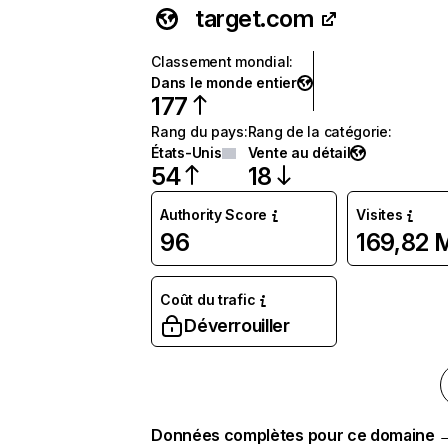
target.com
Classement mondial
:
Dans le monde entier
177
Rang du pays
:
Rang de la catégorie
:
États-Unis
Vente au détail
54
18
Authority Score
Visites
96
169,82 
Coût du trafic
Déverrouiller
Données complètes pour ce domaine 