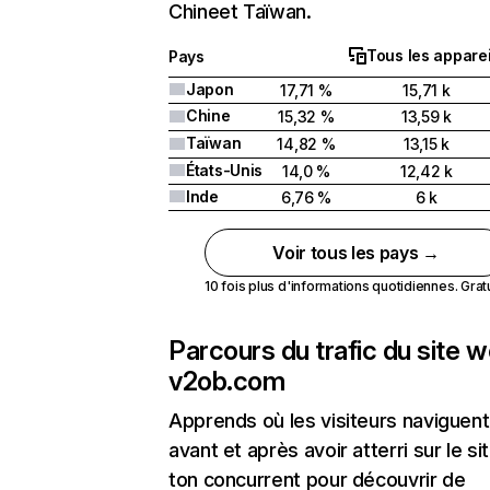
Chineet Taïwan.
Tous les apparei
Pays
Japon
17,71 %
15,71 k
Chine
15,32 %
13,59 k
Taïwan
14,82 %
13,15 k
États-Unis
14,0 %
12,42 k
Inde
6,76 %
6 k
Voir tous les pays →
10 fois plus d'informations quotidiennes. Gratui
Parcours du trafic du site 
v2ob.com
Apprends où les visiteurs naviguent
avant et après avoir atterri sur le si
ton concurrent pour découvrir de