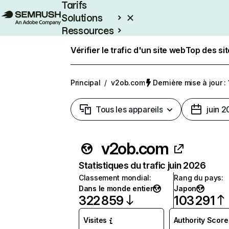
Tarifs
Solutions
Ressources
Entreprises
Vérifier le trafic d'un site web
Top des si
Principal
/
v2ob.com
Dernière mise à jour : 
Tous les appareils
juin 
v2ob.com
Statistiques du trafic juin 2026
Classement mondial
:
Rang du pays
:
Dans le monde entier
Japon
322 859
103 291
Visites
Authority Score