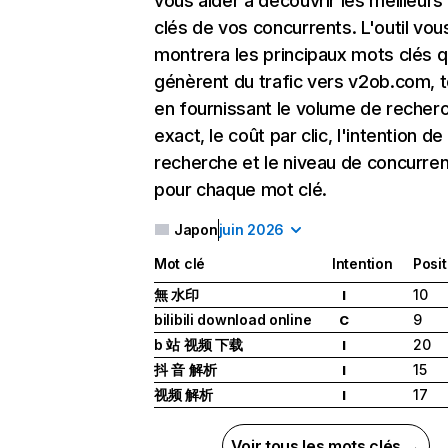
vous aider à découvrir les meilleur
clés de vos concurrents. L'outil vou
montrera les principaux mots clés q
génèrent du trafic vers v2ob.com, 
en fournissant le volume de recher
exact, le coût par clic, l'intention de
recherche et le niveau de concurre
pour chaque mot clé.
Japon
juin 2026
Mot clé
Intention
Posit
無 水印
10
I
bilibili download online
9
C
b 站 视频 下载
20
I
抖 音 解析
15
I
视频 解析
17
I
Voir tous les mots clés →