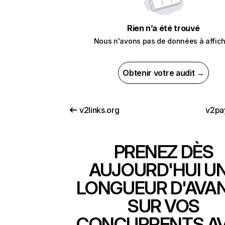
Rien n’a été trouvé
Nous n'avons pas de données à affich
Obtenir votre audit →
v2links.org
v2pa
PRENEZ DÈS
AUJOURD'HUI U
LONGUEUR D'AVA
SUR VOS
CONCURRENTS A