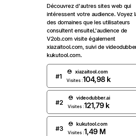
Découvrez d'autres sites web qui
intéressent votre audience. Voyez la
des domaines que les utilisateurs
consultent ensuiteL'audience de
V2ob.com visite également
xiazaitool.com, suivi de videodubber
kukutool.com.
xiazaitool.com
#
1
104,98 k
Visites :
videodubber.ai
#
2
121,79 k
Visites :
kukutool.com
#
3
1,49 M
Visites :