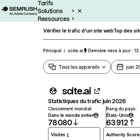
Tarifs
Solutions
Ressources
Entreprises
Vérifier le trafic d'un site web
Top des si
Principal
/
scite.ai
Dernière mise à jour : 13 
Tous les appareils
juin 
scite.ai
Statistiques du trafic juin 2026
Classement mondial
:
Rang du pays
:
Dans le monde entier
États-Unis
78 080
63 912
Visites
Authority Score