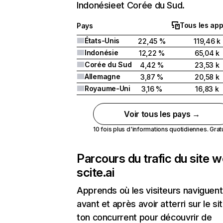
Indonésieet Corée du Sud.
Tous les app
Pays
États-Unis
22,45 %
119,46 k
Indonésie
12,22 %
65,04 k
Corée du Sud
4,42 %
23,53 k
Allemagne
3,87 %
20,58 k
Royaume-Uni
3,16 %
16,83 k
Voir tous les pays →
10 fois plus d'informations quotidiennes. Gratui
Parcours du trafic du site 
scite.ai
Apprends où les visiteurs naviguent
avant et après avoir atterri sur le si
ton concurrent pour découvrir de