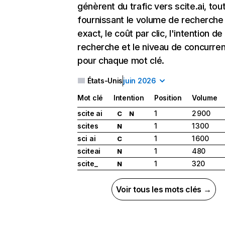
génèrent du trafic vers scite.ai, tou
fournissant le volume de recherche
exact, le coût par clic, l'intention de
recherche et le niveau de concurre
pour chaque mot clé.
États-Unis
juin 2026
Mot clé
Intention
Position
Volume
scite ai
1
2 900
C
N
scites
1
1 300
N
sci ai
1
1 600
C
sciteai
1
480
N
scite_
1
320
N
Voir tous les mots clés →