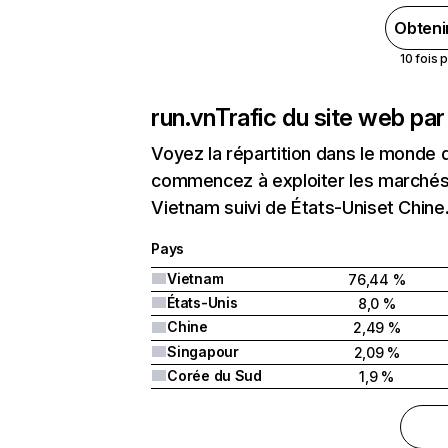
Obteni
10 fois 
run.vn
Trafic du site web pa
Voyez la répartition dans le monde 
commencez à exploiter les marchés 
Vietnam suivi de États-Uniset Chine
Pays
Vietnam
76,44 %
États-Unis
8,0 %
Chine
2,49 %
Singapour
2,09 %
Corée du Sud
1,9 %