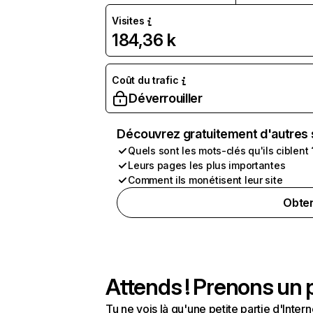
Visites
184,36 k
Coût du trafic
Déverrouiller
Découvrez gratuitement d'autres 
Quels sont les mots-clés qu'ils ciblent 
Leurs pages les plus importantes
Comment ils monétisent leur site
Obten
Attends ! Prenons un p
Tu ne vois là qu'une petite partie d'Int