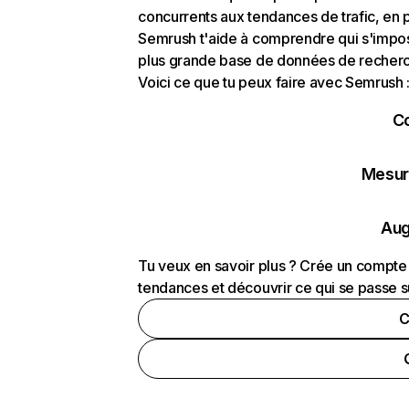
concurrents aux tendances de trafic, en pa
Semrush t'aide à comprendre qui s'impose
plus grande base de données de recherch
Voici ce que tu peux faire avec Semrush 
C
Mesure
Aug
Tu veux en savoir plus ? Crée un compte 
tendances et découvrir ce qui se passe s
C