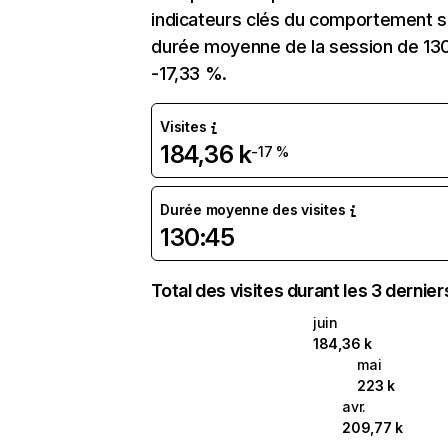
indicateurs clés du comportement sur 
durée moyenne de la session de 130:
-17,33 %.
Visites
184,36 k
-17 %
Durée moyenne des visites
130:45
Total des visites durant les 3 dernie
juin
184,36 k
mai
223 k
avr.
209,77 k