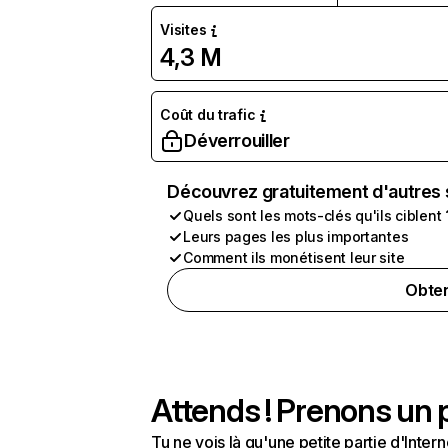
Visites
4,3 M
Coût du trafic
Déverrouiller
Découvrez gratuitement d'autres 
Quels sont les mots-clés qu'ils ciblent 
Leurs pages les plus importantes
Comment ils monétisent leur site
Obten
Attends ! Prenons un p
Tu ne vois là qu'une petite partie d'Int