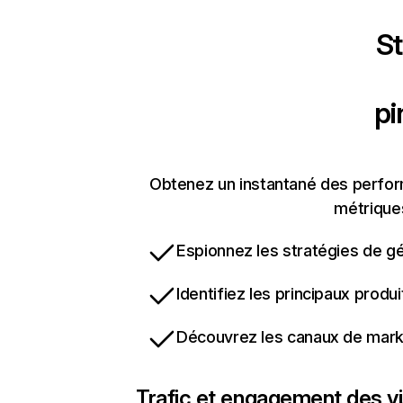
St
pi
Obtenez un instantané des perform
métriques
Espionnez les stratégies de gé
Identifiez les principaux produ
Découvrez les canaux de marke
Trafic et engagement des vi