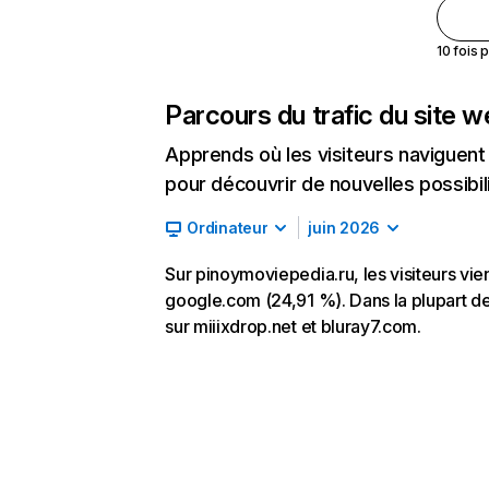
10 fois 
Parcours du trafic du site 
Apprends où les visiteurs naviguent a
pour découvrir de nouvelles possibilit
Ordinateur
juin 2026
Sur pinoymoviepedia.ru, les visiteurs vie
google.com (24,91 %). Dans la plupart des
sur miiixdrop.net et bluray7.com.