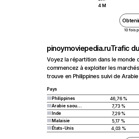
4 M
Obteni
10 fois 
pinoymoviepedia.ru
Trafic d
Voyez la répartition dans le monde 
commencez à exploiter les marchés 
trouve en Philippines suivi de Arabie
Pays
Philippines
46,76 %
Arabie saoudite
7,73 %
Inde
7,29 %
Malaisie
5,17 %
États-Unis
4,03 %