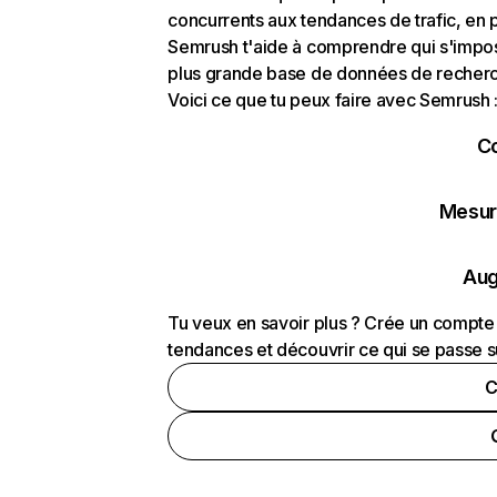
concurrents aux tendances de trafic, en pa
Semrush t'aide à comprendre qui s'impose
plus grande base de données de recherch
Voici ce que tu peux faire avec Semrush 
C
Mesure
Aug
Tu veux en savoir plus ? Crée un compte 
tendances et découvrir ce qui se passe s
C