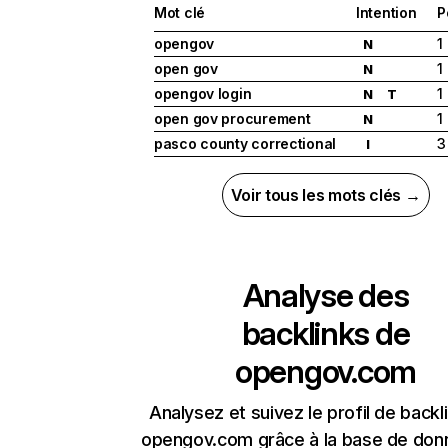
Mot clé
Intention
P
opengov
1
N
open gov
1
N
opengov login
1
N
T
open gov procurement
1
N
pasco county correctional
3
I
Voir tous les mots clés →
Analyse des
backlinks de
opengov.com
Analysez et suivez le profil de backl
opengov.com grâce à la base de don