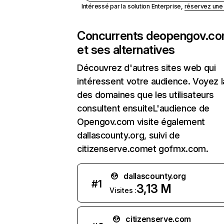
Intéressé par la solution Enterprise,
réservez un
Concurrents de
opengov.c
et ses alternatives
Découvrez d'autres sites web qui
intéressent votre audience. Voyez la
des domaines que les utilisateurs
consultent ensuiteL'audience de
Opengov.com visite également
dallascounty.org, suivi de
citizenserve.comet gofmx.com.
dallascounty.org
#
1
3,13 M
Visites :
citizenserve.com