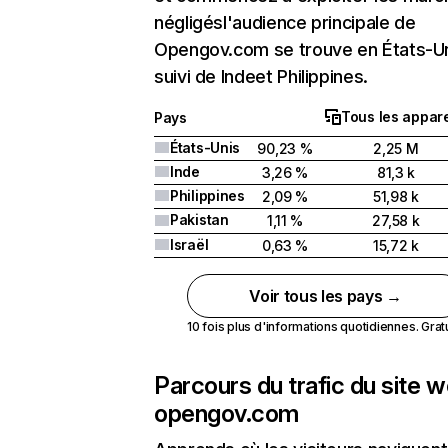
négligésl'audience principale de
Opengov.com se trouve en États-U
suivi de Indeet Philippines.
Tous les appare
Pays
États-Unis
90,23 %
2,25 M
Inde
3,26 %
81,3 k
Philippines
2,09 %
51,98 k
Pakistan
1,11 %
27,58 k
Israël
0,63 %
15,72 k
Voir tous les pays →
10 fois plus d'informations quotidiennes. Gratui
Parcours du trafic du site 
opengov.com