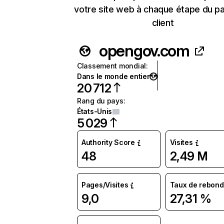
votre site web à chaque étape du p
client
opengov.com
Classement mondial
:
Dans le monde entier
20 712
Rang du pays
:
États-Unis
5 029
Authority Score
Visites
48
2,49 M
Pages/Visites
Taux de rebond
9,0
27,31 %