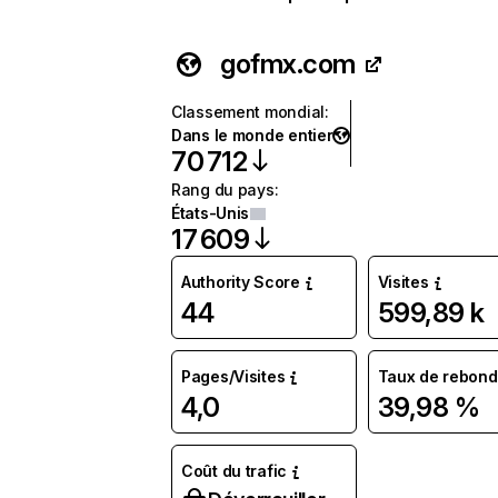
gofmx.com
Classement mondial
:
Dans le monde entier
70 712
Rang du pays
:
États-Unis
17 609
Authority Score
Visites
44
599,89 k
Pages/Visites
Taux de rebond
4,0
39,98 %
Coût du trafic