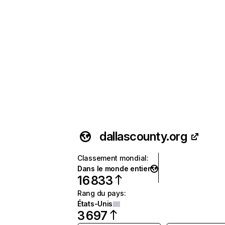
dallascounty.org
Classement mondial
:
Dans le monde entier
16 833
Rang du pays
:
États-Unis
3 697