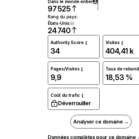
Dans le monde entier
97 525
Rang du pays
:
États-Unis
24 740
Authority Score
Visites
34
404,41 k
Pages/Visites
Taux de rebond
9,9
18,53 %
Coût du trafic
Déverrouiller
Analyser ce domaine →
Données complètes pour ce domaine