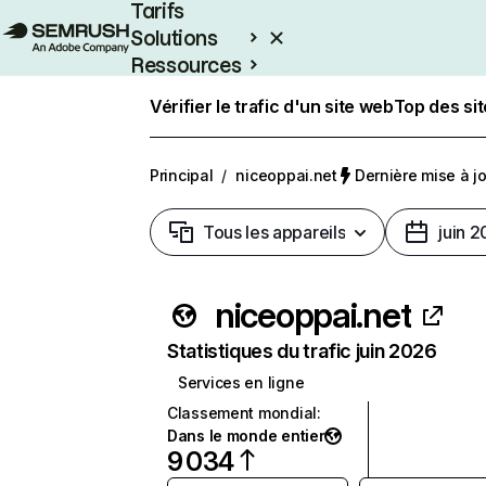
Tarifs
Solutions
Ressources
Entreprises
Vérifier le trafic d'un site web
Top des si
Principal
/
niceoppai.net
Dernière mise à jou
Tous les appareils
juin 
niceoppai.net
Statistiques du trafic juin 2026
Services en ligne
Classement mondial
:
Dans le monde entier
9 034