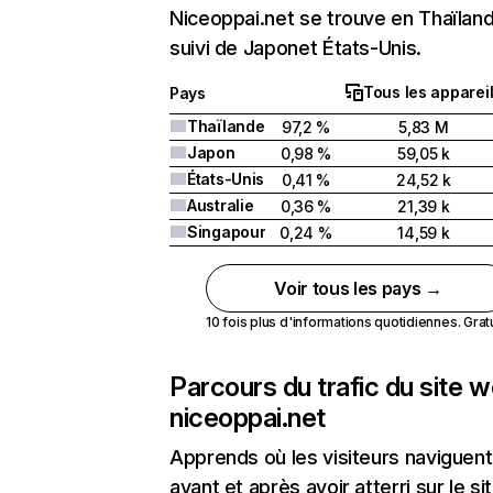
Niceoppai.net se trouve en Thaïlan
suivi de Japonet États-Unis.
Tous les apparei
Pays
Thaïlande
97,2 %
5,83 M
Japon
0,98 %
59,05 k
États-Unis
0,41 %
24,52 k
Australie
0,36 %
21,39 k
Singapour
0,24 %
14,59 k
Voir tous les pays →
10 fois plus d'informations quotidiennes. Gratui
Parcours du trafic du site 
niceoppai.net
Apprends où les visiteurs naviguent
avant et après avoir atterri sur le si