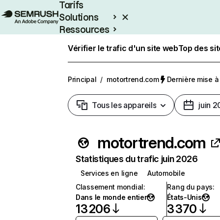
Tarifs
Solutions
Ressources
Entreprises
Vérifier le trafic d'un site web
Top des si
Principal
/
motortrend.com
Dernière mise à j
Tous les appareils
juin 
motortrend.com
Statistiques du trafic juin 2026
Services en ligne
Automobile
Classement mondial
:
Rang du pays
:
Dans le monde entier
États-Unis
13 206
3 370