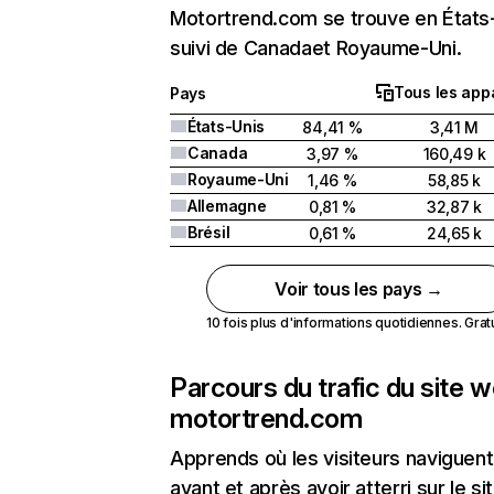
Motortrend.com se trouve en États
suivi de Canadaet Royaume-Uni.
Tous les appa
Pays
États-Unis
84,41 %
3,41 M
Canada
3,97 %
160,49 k
Royaume-Uni
1,46 %
58,85 k
Allemagne
0,81 %
32,87 k
Brésil
0,61 %
24,65 k
Voir tous les pays →
10 fois plus d'informations quotidiennes. Gratui
Parcours du trafic du site 
motortrend.com
Apprends où les visiteurs naviguent
avant et après avoir atterri sur le si