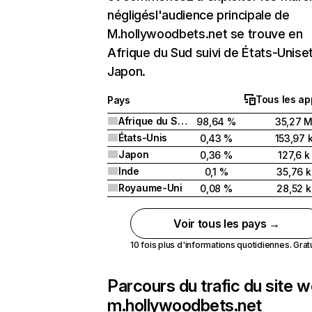
négligésl'audience principale de
M.hollywoodbets.net se trouve en
Afrique du Sud suivi de États-Unise
Japon.
Tous les ap
Pays
Afrique du Sud
98,64 %
35,27 
États-Unis
0,43 %
153,97 
Japon
0,36 %
127,6 k
Inde
0,1 %
35,76 k
Royaume-Uni
0,08 %
28,52 k
Voir tous les pays →
10 fois plus d'informations quotidiennes. Gratui
Parcours du trafic du site 
m.hollywoodbets.net