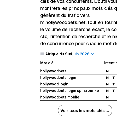
clés de vos concurrents. L'outil vou
montrera les principaux mots clés q
génèrent du trafic vers
m.hollywoodbets.net, tout en fourn
le volume de recherche exact, le co
clic, l'intention de recherche et le n
de concurrence pour chaque mot cl
Afrique du Sud
juin 2026
Mot clé
Intenti
hollywoodbets
N
hollywoodbets login
N
T
hollywood login
N
T
hollywoodbets login spina zonke
N
T
hollywoodbets mobile
N
Voir tous les mots clés →