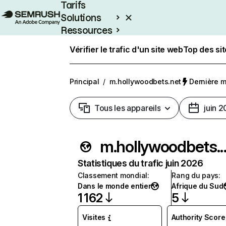
Tarifs
Solutions
Ressources
Entreprises
Vérifier le trafic d'un site web
Top des si
Principal
/
m.hollywoodbets.net
Dernière mi
Tous les appareils
juin 
m.hollywood
Statistiques du trafic juin 2026
Classement mondial
:
Rang du pays
:
Dans le monde entier
Afrique du Sud
1 162
5
Visites
Authority Score