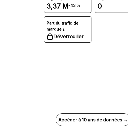
3,37 M
0
-43 %
Part du trafic de
marque
Déverrouiller
Accéder à 10 ans de données →