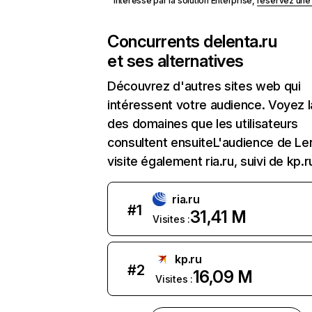
Intéressé par la solution Enterprise,
réservez un
Concurrents de
lenta.ru
et ses alternatives
Découvrez d'autres sites web qui
intéressent votre audience. Voyez la
des domaines que les utilisateurs
consultent ensuiteL'audience de Le
visite également ria.ru, suivi de kp.r
ria.ru
#
1
31,41 M
Visites :
kp.ru
#
2
16,09 M
Visites :