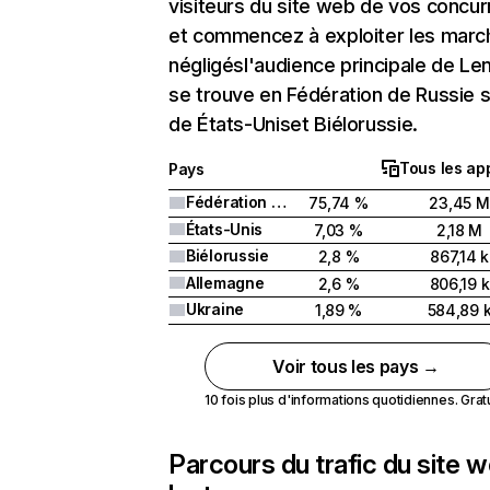
visiteurs du site web de vos concur
et commencez à exploiter les marc
négligésl'audience principale de Len
se trouve en Fédération de Russie s
de États-Uniset Biélorussie.
Tous les ap
Pays
Fédération de Russie
75,74 %
23,45 M
États-Unis
7,03 %
2,18 M
Biélorussie
2,8 %
867,14 k
Allemagne
2,6 %
806,19 k
Ukraine
1,89 %
584,89 
Voir tous les pays →
10 fois plus d'informations quotidiennes. Gratui
Parcours du trafic du site 