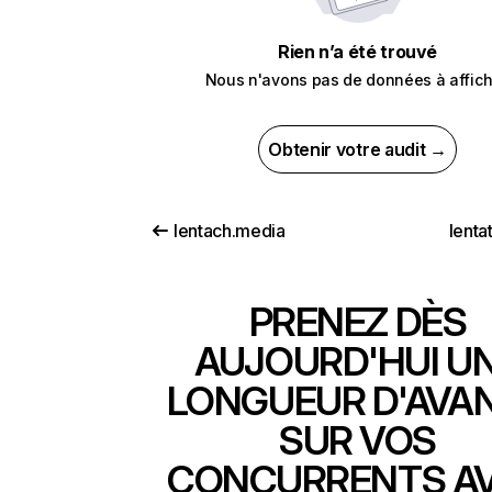
Rien n’a été trouvé
Nous n'avons pas de données à affich
Obtenir votre audit →
lentach.media
lenta
PRENEZ DÈS
AUJOURD'HUI U
LONGUEUR D'AVA
SUR VOS
CONCURRENTS A