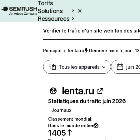
Tarifs
Solutions
Ressources
Entreprises
Vérifier le trafic d'un site web
Top des si
Principal
/
lenta.ru
Dernière mise à jour : 13
Tous les appareils
juin 
lenta.ru
Statistiques du trafic juin 2026
Journaux
Classement mondial
:
Dans le monde entier
1 405