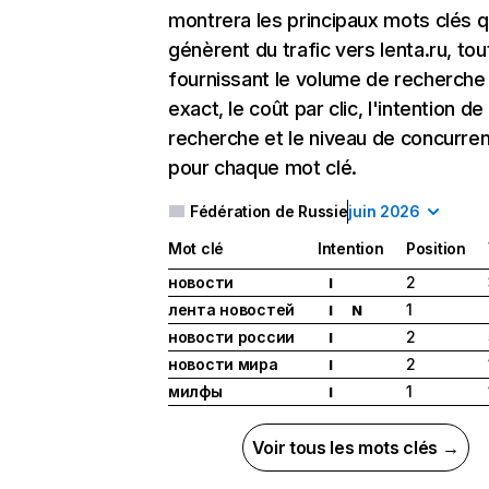
montrera les principaux mots clés q
génèrent du trafic vers lenta.ru, tou
fournissant le volume de recherche
exact, le coût par clic, l'intention de
recherche et le niveau de concurre
pour chaque mot clé.
Fédération de Russie
juin 2026
Mot clé
Intention
Position
новости
2
I
лента новостей
1
I
N
новости россии
2
I
новости мира
2
I
милфы
1
I
Voir tous les mots clés →