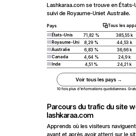
Lashkaraa.com se trouve en États-
suivi de Royaume-Uniet Australie.
Tous les appa
Pays
États-Unis
71,82 %
385,55 k
Royaume-Uni
8,29 %
44,53 k
Australie
6,83 %
36,66 k
Canada
4,64 %
24,9 k
Inde
4,51 %
24,21 k
Voir tous les pays →
10 fois plus d'informations quotidiennes. Gratui
Parcours du trafic du site 
lashkaraa.com
Apprends où les visiteurs naviguent
avant et après avoir atterri sur le si