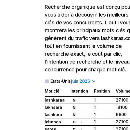
Recherche organique
est conçu pou
vous aider à découvrir les meilleur
clés de vos concurrents. L'outil vou
montrera les principaux mots clés q
génèrent du trafic vers lashkaraa.c
tout en fournissant le volume de
recherche exact, le coût par clic,
l'intention de recherche et le nivea
concurrence pour chaque mot clé.
États-Unis
juin 2026
Mot clé
Intention
Position
Volum
lashkaraa
1
27 100
N
lakhsara
1
18 100
N
lashkara
1
6 600
N
lehenga
1
27 100
C
I
saree
1
27 100
C
I