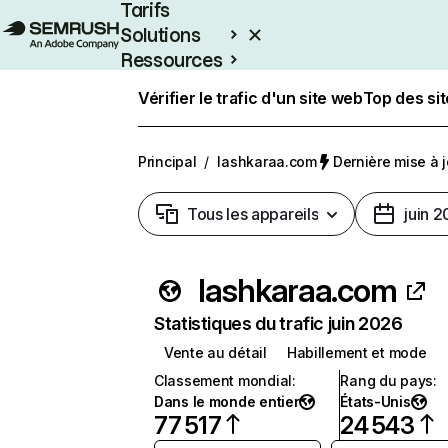
Tarifs
Solutions
Ressources
Entreprises
Vérifier le trafic d'un site web
Top des si
Principal
/
lashkaraa.com
Dernière mise à jo
Tous les appareils
juin 
lashkaraa.com
Statistiques du trafic juin 2026
Vente au détail
Habillement et mode
Classement mondial
:
Rang du pays
:
Dans le monde entier
États-Unis
77 517
24 543