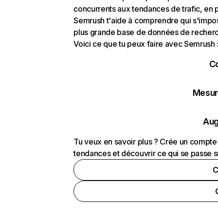
concurrents aux tendances de trafic, en pa
Semrush t'aide à comprendre qui s'impose
plus grande base de données de recherch
Voici ce que tu peux faire avec Semrush 
C
Mesure
Aug
Tu veux en savoir plus ? Crée un compte 
tendances et découvrir ce qui se passe s
C