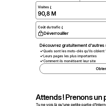
Visites
90,8 M
Coût du trafic
Déverrouiller
Découvrez gratuitement d'autres 
Quels sont les mots-clés qu'ils ciblent 
Leurs pages les plus importantes
Comment ils monétisent leur site
Obten
Attends ! Prenons un p
Tu ne vois là qu'une petite partie d'Int