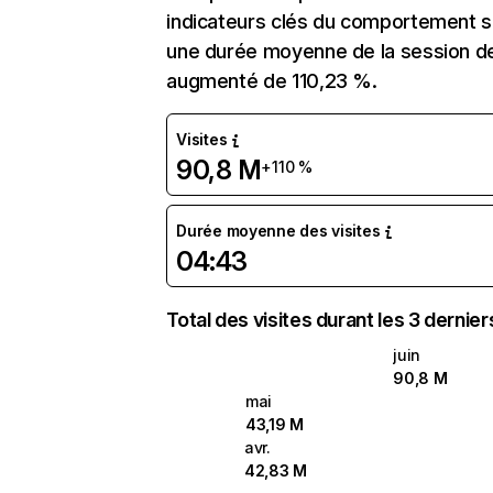
indicateurs clés du comportement sur
une durée moyenne de la session de
augmenté de 110,23 %.
Visites
90,8 M
+110 %
Durée moyenne des visites
04:43
Total des visites durant les 3 dernie
juin
90,8 M
mai
43,19 M
avr.
42,83 M