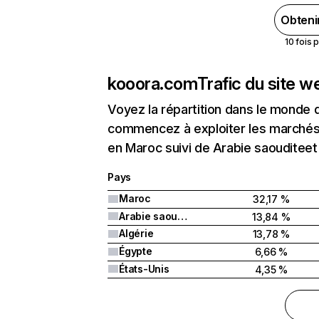
Obteni
10 fois 
kooora.com
Trafic du site w
Voyez la répartition dans le monde 
commencez à exploiter les marchés 
en Maroc suivi de Arabie saouditeet 
Pays
Maroc
32,17 %
Arabie saoudite
13,84 %
Algérie
13,78 %
Égypte
6,66 %
États-Unis
4,35 %