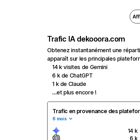
Aff
Trafic IA de
kooora.com
Obtenez instantanément une réparti
apparaît sur les principales platefor
14 k visites de Gemini
6 k de ChatGPT
1 k de Claude
...et plus encore !
Trafic en provenance des platefor
6 mois
14 k
6 k