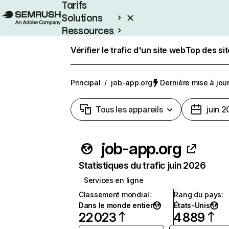
Tarifs
Solutions
Ressources
Entreprises
Vérifier le trafic d'un site web
Top des si
Principal
/
job-app.org
Dernière mise à jour 
Tous les appareils
juin 
job-app.org
Statistiques du trafic juin 2026
Services en ligne
Classement mondial
:
Rang du pays
:
Dans le monde entier
États-Unis
22 023
4 889