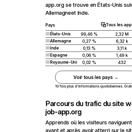
app.org se trouve en États-Unis sui
Allemagneet Inde.
Tous les app
Pays
États-Unis
99,46 %
2,32 M
Allemagne
0,27 %
6,32 k
Inde
0,13 %
3,11 k
Espagne
0,06 %
1,49 k
Royaume-Uni
0,02 %
432
Voir tous les pays →
10 fois plus d'informations quotidiennes. Gratui
Parcours du trafic du site 
job-app.org
Apprends où les visiteurs naviguent
avant et après avoir atterri sur le si