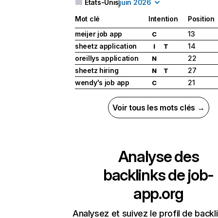
États-Unis
juin 2026
Mot clé
Intention
Position
meijer job app
13
C
sheetz application
14
I
T
oreillys application
22
N
sheetz hiring
27
N
T
wendy's job app
21
C
Voir tous les mots clés →
Analyse des
backlinks de
job-
app.org
Analysez et suivez le profil de backl