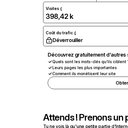
Visites
398,42 k
Coût du trafic
Déverrouiller
Découvrez gratuitement d'autres 
Quels sont les mots-clés qu'ils ciblent 
Leurs pages les plus importantes
Comment ils monétisent leur site
Obten
Attends ! Prenons un p
Tu ne vois là qu'une petite partie d'Int