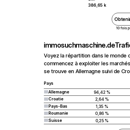
386,65 k
Obteni
10 fois 
immosuchmaschine.de
Traf
Voyez la répartition dans le monde 
commencez à exploiter les marchés
se trouve en Allemagne suivi de Cro
Pays
Allemagne
94,42 %
Croatie
2,64 %
Pays-Bas
1,35 %
Roumanie
0,86 %
Suisse
0,25 %