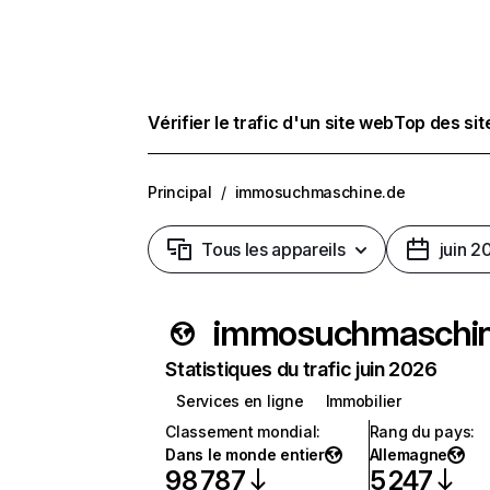
Vérifier le trafic d'un site web
Top des si
Principal
/
immosuchmaschine.de
Tous les appareils
juin 2
immosuchmaschin
Statistiques du trafic juin 2026
Services en ligne
Immobilier
Classement mondial
:
Rang du pays
:
Dans le monde entier
Allemagne
98 787
5 247