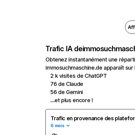
Aff
Trafic IA de
immosuchmasch
Obtenez instantanément une réparti
immosuchmaschine.de apparaît sur le
2 k visites de ChatGPT
76 de Claude
56 de Gemini
...et plus encore !
Trafic en provenance des platefor
6 mois