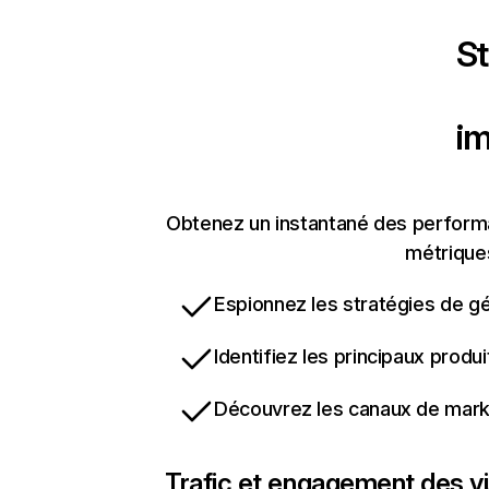
St
i
Obtenez un instantané des performa
métriques
Espionnez les stratégies de gé
Identifiez les principaux produ
Découvrez les canaux de marke
Trafic et engagement des vi