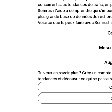
concurrents aux tendances de trafic, en pa
Semrush t'aide à comprendre qui s'impose
plus grande base de données de recherch
Voici ce que tu peux faire avec Semrush 
C
Mesure
Aug
Tu veux en savoir plus ? Crée un compte 
tendances et découvrir ce qui se passe s
C