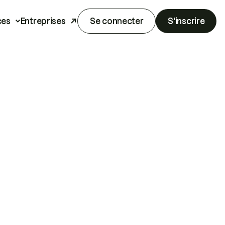
ces
Entreprises
Se connecter
S'inscrire