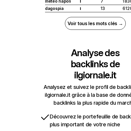
meteo napoli
7
1 83
I
dagospia
13
6 12
I
Voir tous les mots clés →
Analyse des
backlinks de
ilgiornale.it
Analysez et suivez le profil de backl
ilgiornale.it grâce à la base de don
backlinks la plus rapide du marc
Découvrez le portefeuille de backl
plus important de votre niche