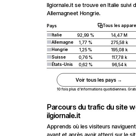
Ilgiornale.it se trouve en Italie suivi 
Allemagneet Hongrie.
Tous les appare
Pays
Italie
92,99 %
14,47 M
Allemagne
1,77 %
275,58 k
Hongrie
1,25 %
195,08 k
Suisse
0,76 %
117,78 k
États-Unis
0,62 %
96,54 k
Voir tous les pays →
10 fois plus d'informations quotidiennes. Gratui
Parcours du trafic du site 
ilgiornale.it
Apprends où les visiteurs naviguent
avant et après avoir atterri sur le si