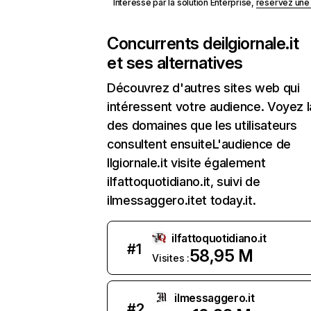
Intéressé par la solution Enterprise,
réservez un
Concurrents de
ilgiornale.it
et ses alternatives
Découvrez d'autres sites web qui
intéressent votre audience. Voyez la
des domaines que les utilisateurs
consultent ensuiteL'audience de
Ilgiornale.it visite également
ilfattoquotidiano.it, suivi de
ilmessaggero.itet today.it.
ilfattoquotidiano.it
#
1
58,95 M
Visites :
ilmessaggero.it
#
2