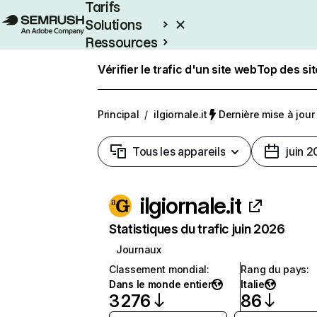
Tarifs
Solutions
Ressources
Entreprises
Vérifier le trafic d'un site web
Top des si
Principal
/
ilgiornale.it
Dernière mise à jour 
Tous les appareils
juin 
ilgiornale.it
Statistiques du trafic juin 2026
Journaux
Classement mondial
:
Rang du pays
:
Dans le monde entier
Italie
3 276
86