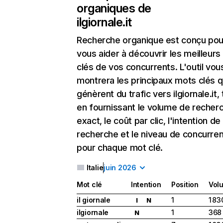
organiques de
ilgiornale.it
Recherche organique
est conçu pou
vous aider à découvrir les meilleur
clés de vos concurrents. L'outil vou
montrera les principaux mots clés q
génèrent du trafic vers ilgiornale.it,
en fournissant le volume de recher
exact, le coût par clic, l'intention de
recherche et le niveau de concurre
pour chaque mot clé.
Italie
juin 2026
Mot clé
Intention
Position
Vol
il giornale
1
1 83
I
N
ilgiornale
1
368
N