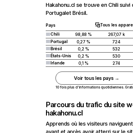
Hakahonu.cl se trouve en Chili suivi
Portugalet Brésil.
Tous les appare
Pays
Chili
98,88 %
267,07 k
Portugal
0,27 %
724
Brésil
0,2 %
532
États-Unis
0,2 %
530
Irlande
0,1 %
274
Voir tous les pays →
10 fois plus d'informations quotidiennes. Gratui
Parcours du trafic du site 
hakahonu.cl
Apprends où les visiteurs naviguent
avant et après avoir atterri sur le si