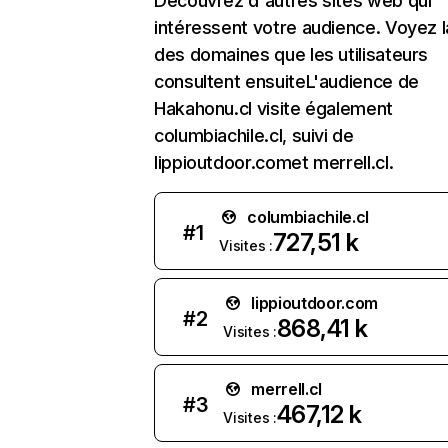
Découvrez d'autres sites web qui
intéressent votre audience. Voyez la
des domaines que les utilisateurs
consultent ensuiteL'audience de
Hakahonu.cl visite également
columbiachile.cl, suivi de
lippioutdoor.comet merrell.cl.
columbiachile.cl
#
1
727,51 k
Visites :
lippioutdoor.com
#
2
868,41 k
Visites :
merrell.cl
#
3
467,12 k
Visites :