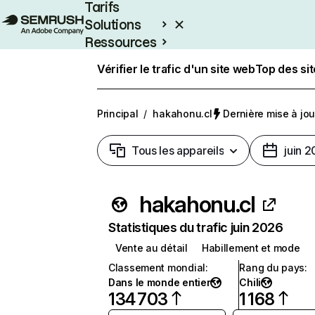
Tarifs
Solutions
Ressources
Entreprises
Vérifier le trafic d'un site web
Top des si
Principal
/
hakahonu.cl
Dernière mise à jour
Tous les appareils
juin 
hakahonu.cl
Statistiques du trafic juin 2026
Vente au détail
Habillement et mode
Classement mondial
:
Rang du pays
:
Dans le monde entier
Chili
134 703
1 168