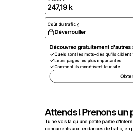
247,19 k
Coût du trafic
Déverrouiller
Découvrez gratuitement d'autres 
Quels sont les mots-clés qu'ils ciblent 
Leurs pages les plus importantes
Comment ils monétisent leur site
Obten
Attends ! Prenons un p
Tu ne vois là qu'une petite partie d'Int
concurrents aux tendances de trafic, en pa