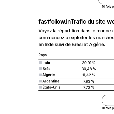
10 fois 
fastfollow.in
Trafic du site w
Voyez la répartition dans le monde 
commencez à exploiter les marchés n
en Inde suivi de Brésilet Algérie.
Pays
Inde
30,91 %
Brésil
30,48 %
Algérie
11,42 %
Argentine
7,93 %
États-Unis
7,72 %
10 fois 