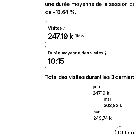
une durée moyenne de la session de 
de -18,64 %.
Visites
247,19 k
-19 %
Durée moyenne des visites
10:15
Total des visites durant les 3 dernie
juin
247,19 k
mai
303,82 k
avr.
249,74 k
Obteni