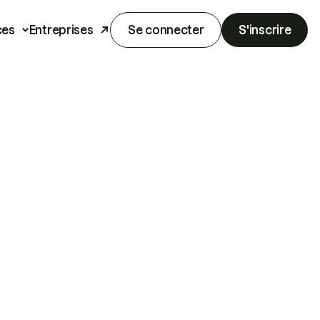
ces
Entreprises
Se connecter
S'inscrire