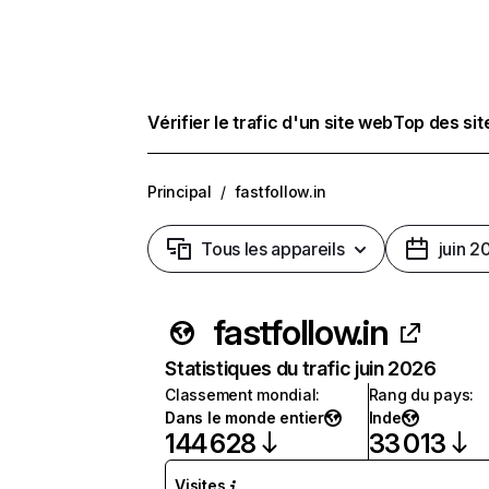
Vérifier le trafic d'un site web
Top des si
Principal
/
fastfollow.in
Tous les appareils
juin 2
fastfollow.in
Statistiques du trafic juin 2026
Classement mondial
:
Rang du pays
:
Dans le monde entier
Inde
144 628
33 013
Visites