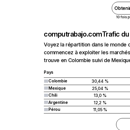
Obteni
10 fois 
computrabajo.com
Trafic du
Voyez la répartition dans le monde 
commencez à exploiter les marchés
trouve en Colombie suivi de Mexiquee
Pays
Colombie
30,44 %
Mexique
25,04 %
Chili
13,0 %
Argentine
12,2 %
Pérou
11,05 %