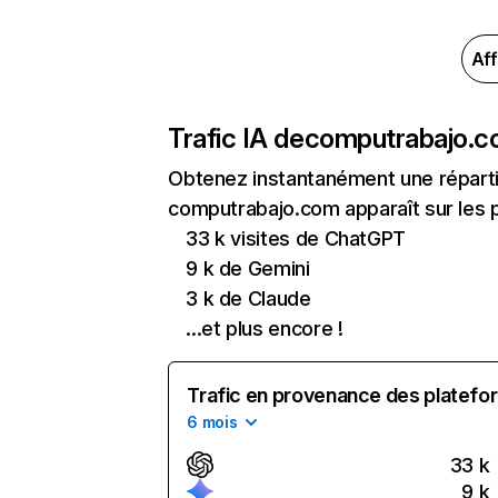
Aff
Trafic IA de
computrabajo.
Obtenez instantanément une réparti
computrabajo.com apparaît sur les pr
33 k visites de ChatGPT
9 k de Gemini
3 k de Claude
...et plus encore !
Trafic en provenance des platefor
6 mois
33 k
9 k