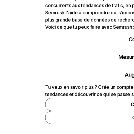
concurrents aux tendances de trafic, en pa
Semrush t'aide à comprendre qui s'impose
plus grande base de données de recherch
Voici ce que tu peux faire avec Semrush 
C
Mesure
Aug
Tu veux en savoir plus ? Crée un compte 
tendances et découvrir ce qui se passe s
C