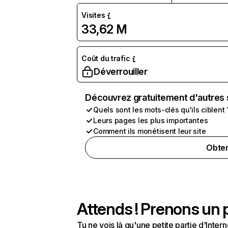
Visites
33,62 M
Coût du trafic
Déverrouiller
Découvrez gratuitement d'autres 
Quels sont les mots-clés qu'ils ciblent 
Leurs pages les plus importantes
Comment ils monétisent leur site
Obten
Attends ! Prenons un p
Tu ne vois là qu'une petite partie d'Int