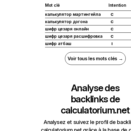
Mot clé
Intention
калькулятор мартингейла
C
калькулятор догона
C
шифр цезаря онлайн
C
шифр цезаря расшифровка
C
шифр атбаш
I
Voir tous les mots clés →
Analyse des
backlinks de
calculatorium.net
Analysez et suivez le profil de backl
calculatorium.net grâce à la base de