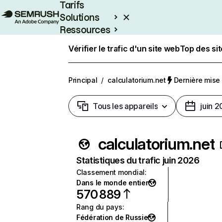
Tarifs
Solutions
Ressources
Entreprises
Vérifier le trafic d'un site web
Top des si
Principal
/
calculatorium.net
Dernière mise à
Tous les appareils
juin 
calculatorium.net
Statistiques du trafic juin 2026
Classement mondial
:
Dans le monde entier
570 889
Rang du pays
:
Fédération de Russie