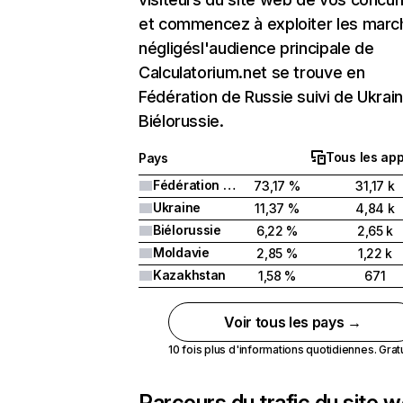
et commencez à exploiter les marc
négligésl'audience principale de
Calculatorium.net se trouve en
Fédération de Russie suivi de Ukrai
Biélorussie.
Tous les app
Pays
Fédération de Russie
73,17 %
31,17 k
Ukraine
11,37 %
4,84 k
Biélorussie
6,22 %
2,65 k
Moldavie
2,85 %
1,22 k
Kazakhstan
1,58 %
671
Voir tous les pays →
10 fois plus d'informations quotidiennes. Gratui
Parcours du trafic du site 