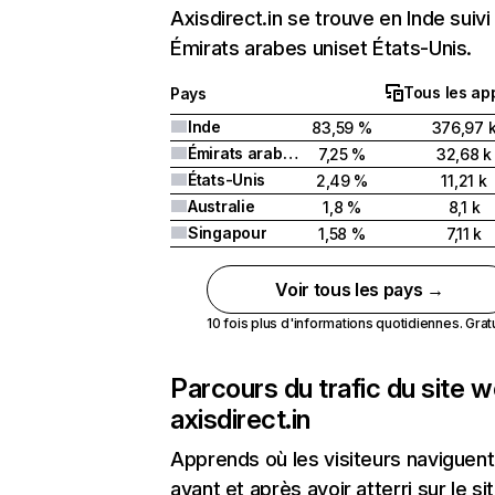
Axisdirect.in se trouve en Inde suivi
Émirats arabes uniset États-Unis.
Tous les ap
Pays
Inde
83,59 %
376,97 
Émirats arabes unis
7,25 %
32,68 k
États-Unis
2,49 %
11,21 k
Australie
1,8 %
8,1 k
Singapour
1,58 %
7,11 k
Voir tous les pays →
10 fois plus d'informations quotidiennes. Gratui
Parcours du trafic du site 
axisdirect.in
Apprends où les visiteurs naviguent
avant et après avoir atterri sur le si