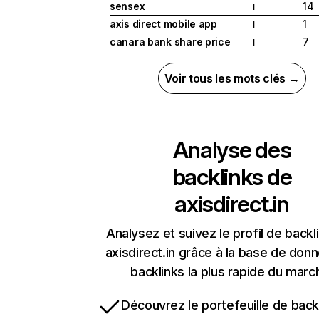
sensex
14
I
axis direct mobile app
1
I
canara bank share price
7
I
Voir tous les mots clés →
Analyse des
backlinks de
axisdirect.in
Analysez et suivez le profil de backl
axisdirect.in grâce à la base de don
backlinks la plus rapide du marc
Découvrez le portefeuille de backl