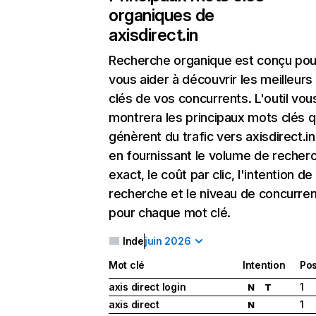
organiques de
axisdirect.in
Recherche organique
est conçu pou
vous aider à découvrir les meilleur
clés de vos concurrents. L'outil vou
montrera les principaux mots clés q
génèrent du trafic vers axisdirect.in
en fournissant le volume de recher
exact, le coût par clic, l'intention de
recherche et le niveau de concurre
pour chaque mot clé.
Inde
juin 2026
Mot clé
Intention
Pos
axis direct login
1
N
T
axis direct
1
N