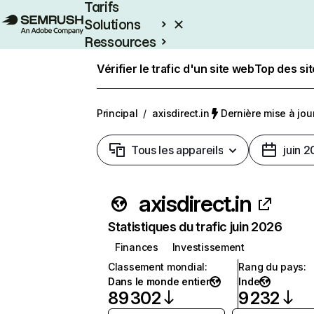
Tarifs
Solutions
Ressources
Entreprises
Vérifier le trafic d'un site web
Top des si
Principal
/
axisdirect.in
Dernière mise à jour 
Tous les appareils
juin 
axisdirect.in
Statistiques du trafic juin 2026
Finances
Investissement
Classement mondial
:
Rang du pays
:
Dans le monde entier
Inde
89 302
9 232