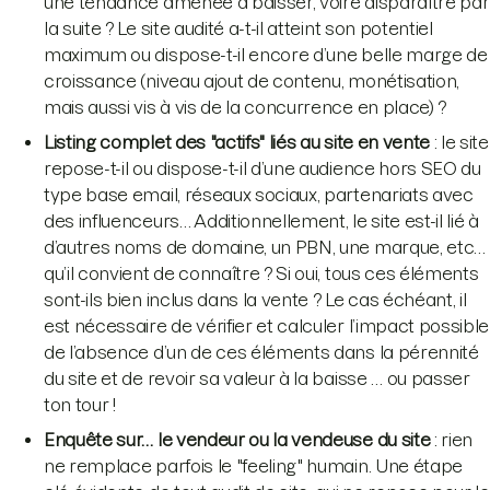
une tendance amenée à baisser, voire disparaître par
la suite ? Le site audité a-t-il atteint son potentiel
maximum ou dispose-t-il encore d’une belle marge de
croissance (niveau ajout de contenu, monétisation,
mais aussi vis à vis de la concurrence en place) ?
Listing complet des "actifs" liés au site en vente
: le site
repose-t-il ou dispose-t-il d’une audience hors SEO du
type base email, réseaux sociaux, partenariats avec
des influenceurs… Additionnellement, le site est-il lié à
d’autres noms de domaine, un PBN, une marque, etc…
qu’il convient de connaître ? Si oui, tous ces éléments
sont-ils bien inclus dans la vente ? Le cas échéant, il
est nécessaire de vérifier et calculer l’impact possible
de l’absence d’un de ces éléments dans la pérennité
du site et de revoir sa valeur à la baisse … ou passer
ton tour !
Enquête sur… le vendeur ou la vendeuse du site
: rien
ne remplace parfois le "feeling" humain. Une étape