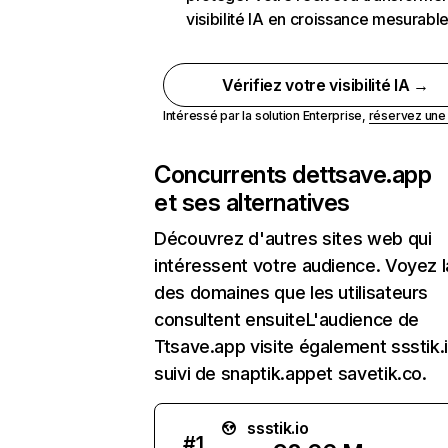
visibilité IA en croissance mesurabl
Vérifiez votre visibilité IA →
Intéressé par la solution Enterprise,
réservez un
Concurrents de
ttsave.app
et ses alternatives
Découvrez d'autres sites web qui
intéressent votre audience. Voyez la
des domaines que les utilisateurs
consultent ensuiteL'audience de
Ttsave.app visite également ssstik.i
suivi de snaptik.appet savetik.co.
ssstik.io
#
1