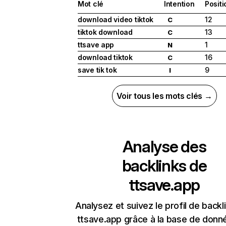
Mot clé
Intention
Positi
download video tiktok
12
C
tiktok download
13
C
ttsave app
1
N
download tiktok
16
C
save tik tok
9
I
Voir tous les mots clés →
Analyse des
backlinks de
ttsave.app
Analysez et suivez le profil de backl
ttsave.app grâce à la base de donn