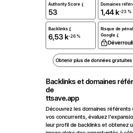
Authority Score
Domaines référ
53
1,44 k
-23 %
Backlinks
Risque de pénal
Google
6,53 k
-26 %
Déverrouil
Obtenir plus de données gratuite
Backlinks et domaines réfé
de
ttsave.app
Découvrez les domaines référents
vos concurrents, évaluez l'expansi
leur profil de backlinks et obtenez 
image claire des opportunités à côt