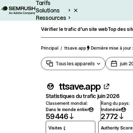
Tarifs
Solutions
Ressources
Entreprises
Vérifier le trafic d'un site web
Top des si
Principal
/
ttsave.app
Dernière mise à jour :
Tous les appareils
juin 
ttsave.app
Statistiques du trafic juin 2026
Classement mondial
:
Rang du pays
:
Dans le monde entier
Indonésie
59 446
2 772
Visites
Authority Score