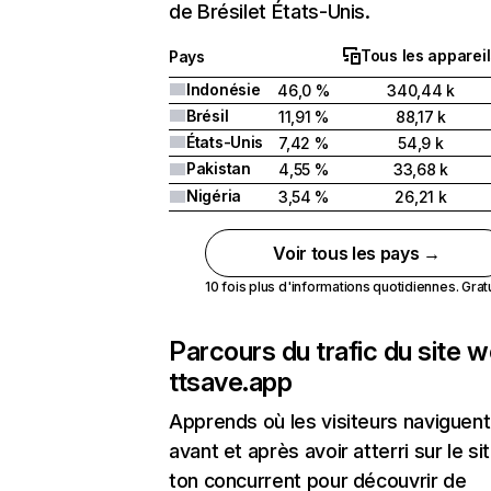
de Brésilet États-Unis.
Tous les appareil
Pays
Indonésie
46,0 %
340,44 k
Brésil
11,91 %
88,17 k
États-Unis
7,42 %
54,9 k
Pakistan
4,55 %
33,68 k
Nigéria
3,54 %
26,21 k
Voir tous les pays →
10 fois plus d'informations quotidiennes. Gratui
Parcours du trafic du site 
ttsave.app
Apprends où les visiteurs naviguent
avant et après avoir atterri sur le si
ton concurrent pour découvrir de