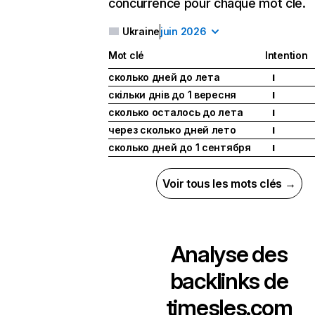
concurrence pour chaque mot clé.
Ukraine
juin 2026
Mot clé
Intention
сколько дней до лета
I
скільки днів до 1 вересня
I
сколько осталось до лета
I
через сколько дней лето
I
сколько дней до 1 сентября
I
Voir tous les mots clés →
Analyse des
backlinks de
timesles.com