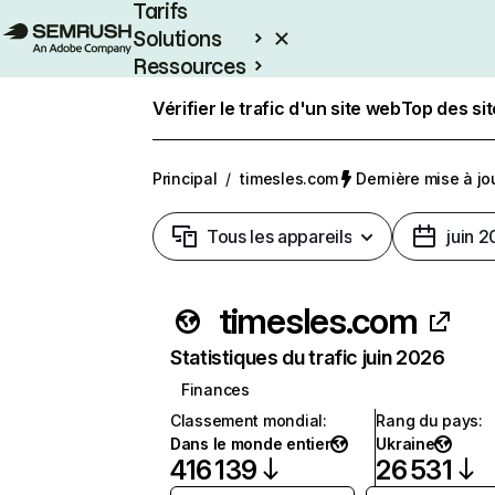
Tarifs
Solutions
Ressources
Entreprises
Vérifier le trafic d'un site web
Top des si
Principal
/
timesles.com
Dernière mise à jou
Tous les appareils
juin 
timesles.com
Statistiques du trafic juin 2026
Finances
Classement mondial
:
Rang du pays
:
Dans le monde entier
Ukraine
416 139
26 531