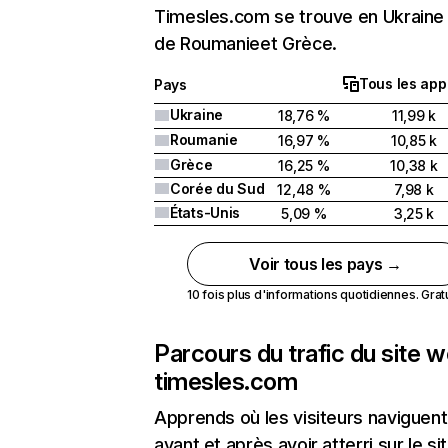
Timesles.com se trouve en Ukraine 
de Roumanieet Grèce.
Tous les app
Pays
Ukraine
18,76 %
11,99 k
Roumanie
16,97 %
10,85 k
Grèce
16,25 %
10,38 k
Corée du Sud
12,48 %
7,98 k
États-Unis
5,09 %
3,25 k
Voir tous les pays →
10 fois plus d'informations quotidiennes. Gratui
Parcours du trafic du site 
timesles.com
Apprends où les visiteurs naviguent
avant et après avoir atterri sur le si