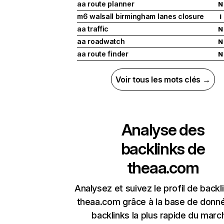
aa route planner
N
m6 walsall birmingham lanes closure
I
aa traffic
N
aa roadwatch
N
aa route finder
N
Voir tous les mots clés →
Analyse des
backlinks de
theaa.com
Analysez et suivez le profil de backl
theaa.com grâce à la base de donn
backlinks la plus rapide du marc