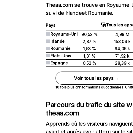
Theaa.com se trouve en Royaume-
suivi de Irlandeet Roumanie.
Tous les appa
Pays
Royaume-Uni
90,52 %
4,98 M
Irlande
2,87 %
158,04 k
Roumanie
1,53 %
84,06 k
États-Unis
1,31 %
71,92 k
Espagne
0,52 %
28,39 k
Voir tous les pays →
10 fois plus d'informations quotidiennes. Gratui
Parcours du trafic du site 
theaa.com
Apprends où les visiteurs naviguent
avant et après avoir atterri sur le si