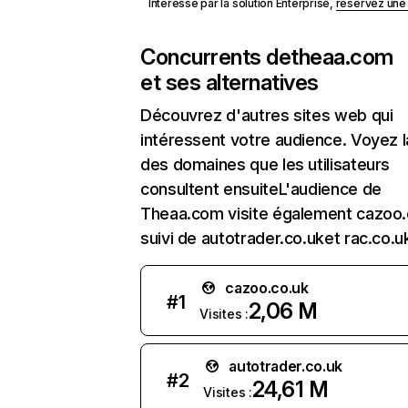
Intéressé par la solution Enterprise,
réservez un
Concurrents de
theaa.com
et ses alternatives
Découvrez d'autres sites web qui
intéressent votre audience. Voyez la
des domaines que les utilisateurs
consultent ensuiteL'audience de
Theaa.com visite également cazoo.
suivi de autotrader.co.uket rac.co.u
cazoo.co.uk
#
1
2,06 M
Visites :
autotrader.co.uk
#
2
24,61 M
Visites :