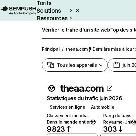
Tarifs
Solutions
Ressources
Entreprises
Vérifier le trafic d'un site web
Top des si
Principal
/
theaa.com
Dernière mise à jour :
Tous les appareils
juin 
theaa.com
Statistiques du trafic juin 2026
Services en ligne
Automobile
Classement mondial
:
Rang du pays
:
Dans le monde entier
Royaume-Uni
9 823
303