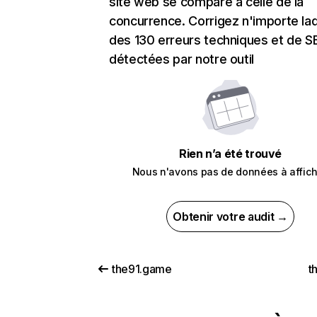
site web se compare à celle de la
concurrence. Corrigez n'importe laq
des 130 erreurs techniques et de 
détectées par notre outil
Rien n’a été trouvé
Nous n'avons pas de données à affich
Obtenir votre audit →
the91.game
t