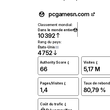
pcgamesn.com
Classement mondial
:
Dans le monde entier
10 392
Rang du pays
:
États-Unis
4 752
Authority Score
Visites
66
5,17 M
Pages/Visites
Taux de rebond
1,4
80,79 %
Coût du trafic