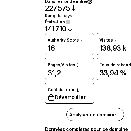
Dans le monde entier
227 575
Rang du pays
:
États-Unis
141 710
Authority Score
Visites
16
138,93 k
Pages/Visites
Taux de rebond
31,2
33,94 %
Coût du trafic
Déverrouiller
Analyser ce domaine →
Données complètes pour ce domaine