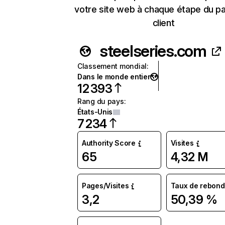
votre site web à chaque étape du p
client
steelseries.com
Classement mondial
:
Dans le monde entier
12 393
Rang du pays
:
États-Unis
7 234
Authority Score
Visites
65
4,32 M
Pages/Visites
Taux de rebond
3,2
50,39 %