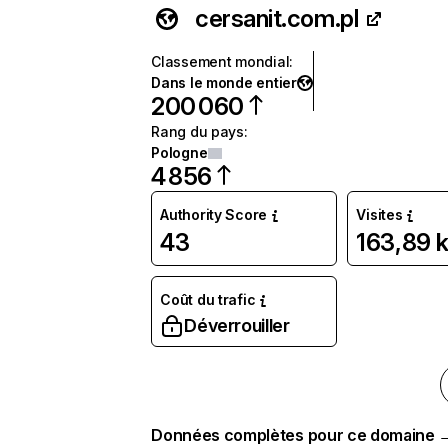
cersanit.com.pl
Classement mondial
:
Dans le monde entier
200 060
Rang du pays
:
Pologne
4 856
Authority Score
Visites
43
163,89 
Coût du trafic
Déverrouiller
Données complètes pour ce domaine 