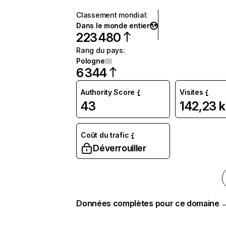
Classement mondial
:
Dans le monde entier
223 480
Rang du pays
:
Pologne
6 344
Authority Score
Visites
43
142,23 k
Coût du trafic
Déverrouiller
Données complètes pour ce domaine 