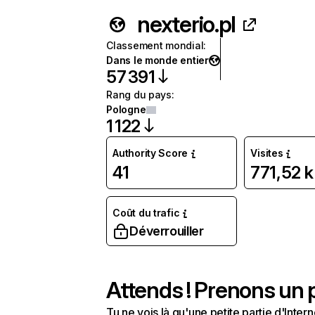
nexterio.pl
Classement mondial
:
Dans le monde entier
57 391
Rang du pays
:
Pologne
1 122
Authority Score
Visites
41
771,52 k
Coût du trafic
Déverrouiller
Attends ! Prenons un p
Tu ne vois là qu'une petite partie d'Int