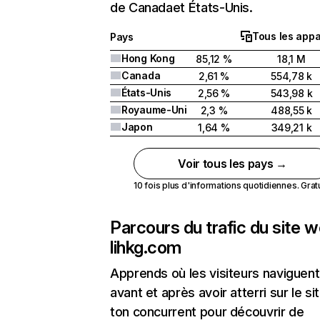
de Canadaet États-Unis.
Tous les appa
Pays
Hong Kong
85,12 %
18,1 M
Canada
2,61 %
554,78 k
États-Unis
2,56 %
543,98 k
Royaume-Uni
2,3 %
488,55 k
Japon
1,64 %
349,21 k
Voir tous les pays →
10 fois plus d'informations quotidiennes. Gratui
Parcours du trafic du site 
lihkg.com
Apprends où les visiteurs naviguent
avant et après avoir atterri sur le si
ton concurrent pour découvrir de