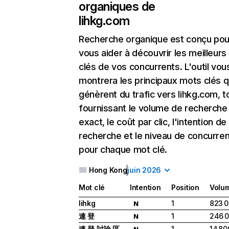
organiques de
lihkg.com
Recherche organique
est conçu pou
vous aider à découvrir les meilleur
clés de vos concurrents. L'outil vou
montrera les principaux mots clés q
génèrent du trafic vers lihkg.com, t
fournissant le volume de recherche
exact, le coût par clic, l'intention de
recherche et le niveau de concurre
pour chaque mot clé.
Hong Kong
juin 2026
Mot clé
Intention
Position
Volu
lihkg
1
823 
N
連 登
1
246 
N
連 登 討論 區
1
14 80
N