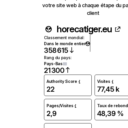
votre site web à chaque étape du p
client
horecatiger.eu
Classement mondial
:
Dans le monde entier
358 615
Rang du pays
:
Pays-Bas
21 300
Authority Score
Visites
22
77,45 k
Pages/Visites
Taux de rebond
2,9
48,39 %