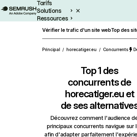
Tarifs
Solutions
Ressources
Entreprises
Vérifier le trafic d'un site web
Top des si
Principal
/
horecatiger.eu
/
Concurrents
D
Top 1 des
concurrents de
horecatiger.eu et
de ses alternative
Découvrez comment l'audience d
principaux concurrents navigue sur 
afin d'adapter parfaitement l'expéri