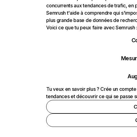
concurrents aux tendances de trafic, en pa
Semrush t'aide à comprendre qui s'impose
plus grande base de données de recherch
Voici ce que tu peux faire avec Semrush 
C
Mesure
Aug
Tu veux en savoir plus ? Crée un compte 
tendances et découvrir ce qui se passe s
C