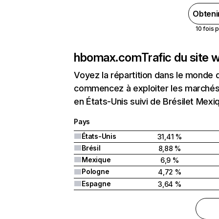
Obteni
10 fois 
hbomax.com
Trafic du site
Voyez la répartition dans le monde 
commencez à exploiter les marchés
en États-Unis suivi de Brésilet Mexi
Pays
États-Unis
31,41 %
Brésil
8,88 %
Mexique
6,9 %
Pologne
4,72 %
Espagne
3,64 %