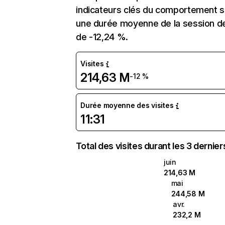
indicateurs clés du comportement su
une durée moyenne de la session de
de -12,24 %.
Visites
214,63 M
-12 %
Durée moyenne des visites
11:31
Total des visites durant les 3 dernie
juin
214,63 M
mai
244,58 M
avr.
232,2 M