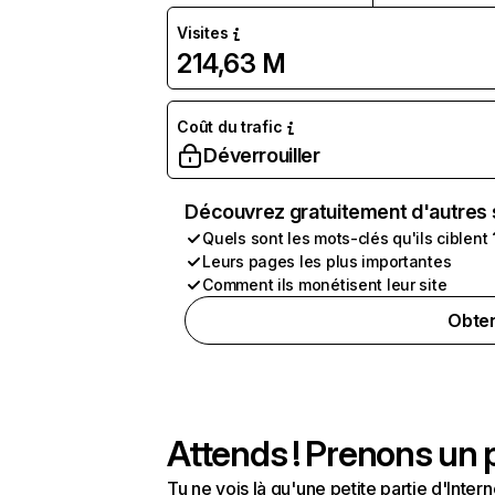
Visites
214,63 M
Coût du trafic
Déverrouiller
Découvrez gratuitement d'autres 
Quels sont les mots-clés qu'ils ciblent 
Leurs pages les plus importantes
Comment ils monétisent leur site
Obten
Attends ! Prenons un p
Tu ne vois là qu'une petite partie d'Int