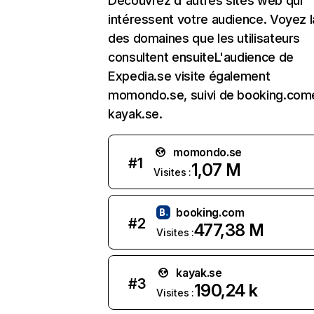
Découvrez d'autres sites web qui
intéressent votre audience. Voyez la
des domaines que les utilisateurs
consultent ensuiteL'audience de
Expedia.se visite également
momondo.se, suivi de booking.com
kayak.se.
momondo.se
#
1
1,07 M
Visites :
booking.com
#
2
477,38 M
Visites :
kayak.se
#
3
190,24 k
Visites :