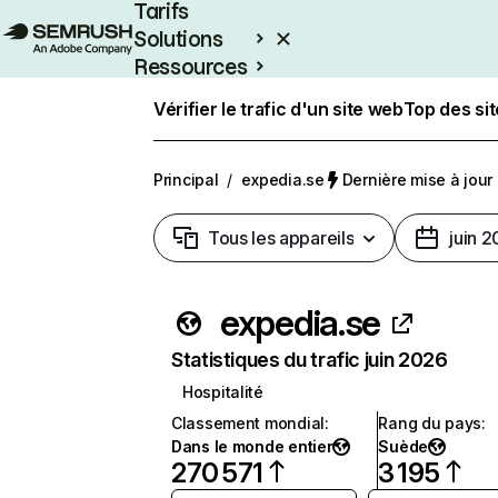
Tarifs
Solutions
Ressources
Entreprises
Vérifier le trafic d'un site web
Top des si
Principal
/
expedia.se
Dernière mise à jour :
Tous les appareils
juin 
expedia.se
Statistiques du trafic juin 2026
Hospitalité
Classement mondial
:
Rang du pays
:
Dans le monde entier
Suède
270 571
3 195