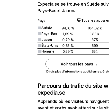
Expedia.se se trouve en Suède suiv
Pays-Baset Japon.
Tous les apparei
Pays
Suède
94,16 %
104,62 k
Pays-Bas
1,69 %
1,88 k
Japon
0,79 %
875
États-Unis
0,63 %
699
Hongrie
0,59 %
654
Voir tous les pays →
10 fois plus d'informations quotidiennes. Gratui
Parcours du trafic du site 
expedia.se
Apprends où les visiteurs naviguent
avant et après avoir atterri sur le si