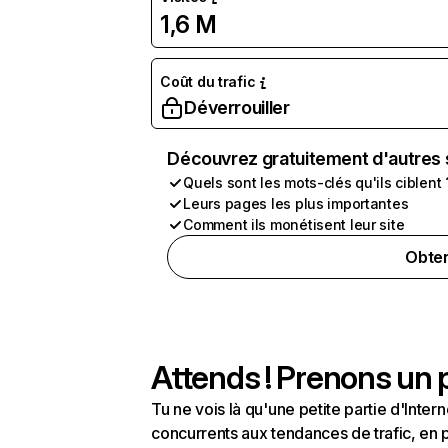
1,6 M
Coût du trafic
Déverrouiller
Découvrez gratuitement d'autres 
Quels sont les mots-clés qu'ils ciblent 
Leurs pages les plus importantes
Comment ils monétisent leur site
Obten
Attends ! Prenons un p
Tu ne vois là qu'une petite partie d'Int
concurrents aux tendances de trafic, en pa