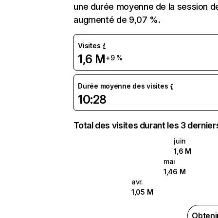
une durée moyenne de la session de 
augmenté de 9,07 %.
Visites
1,6 M
+9 %
Durée moyenne des visites
10:28
Total des visites durant les 3 dernie
juin
1,6 M
mai
1,46 M
avr.
1,05 M
Obteni