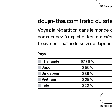
10 fois 
doujin-thai.com
Trafic du si
Voyez la répartition dans le monde 
commencez à exploiter les marchés 
trouve en Thaïlande suivi de Japone
Pays
Thaïlande
97,86 %
Japon
0,53 %
Singapour
0,39 %
Vietnam
0,25 %
Inde
0,22 %
10 fois 