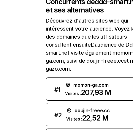
Concurrents de
ddd-smart.
et ses alternatives
Découvrez d'autres sites web qui
intéressent votre audience. Voyez la
des domaines que les utilisateurs
consultent ensuiteL'audience de Dd
smart.net visite également momon
ga.com, suivi de doujin-freee.ccet ni
gazo.com.
momon-ga.com
#
1
207,93 M
Visites :
doujin-freee.cc
#
2
22,52 M
Visites :