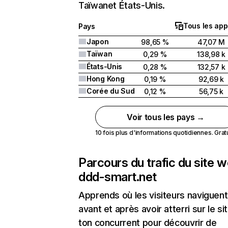
Taïwanet États-Unis.
Tous les app
Pays
Japon
98,65 %
47,07 M
Taïwan
0,29 %
138,98 k
États-Unis
0,28 %
132,57 k
Hong Kong
0,19 %
92,69 k
Corée du Sud
0,12 %
56,75 k
Voir tous les pays →
10 fois plus d'informations quotidiennes. Gratui
Parcours du trafic du site 
ddd-smart.net
Apprends où les visiteurs naviguent
avant et après avoir atterri sur le si
ton concurrent pour découvrir de