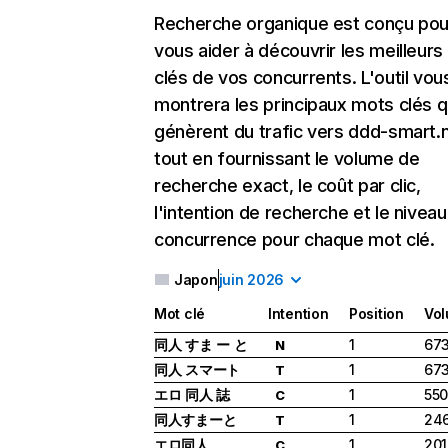
Recherche organique
est conçu pou
vous aider à découvrir les meilleur
clés de vos concurrents. L'outil vou
montrera les principaux mots clés q
génèrent du trafic vers ddd-smart.n
tout en fournissant le volume de
recherche exact, le coût par clic,
l'intention de recherche et le nivea
concurrence pour chaque mot clé.
Japon
juin 2026
Mot clé
Intention
Position
Vo
同人 すま ー と
1
673
N
同人 スマート
1
673
T
エロ 同人 誌
1
550
C
同人すまーと
1
246
T
エロ同人
1
201
C