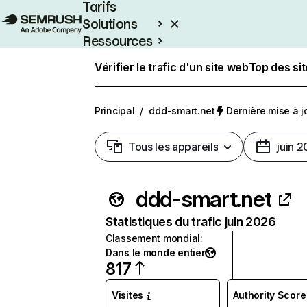
Tarifs
Solutions
Ressources
Entreprises
Vérifier le trafic d'un site web
Top des si
Principal
/
ddd-smart.net
Dernière mise à jo
Tous les appareils
juin 
ddd-smart.net
Statistiques du trafic juin 2026
Classement mondial
:
Dans le monde entier
817
Visites
Authority Score