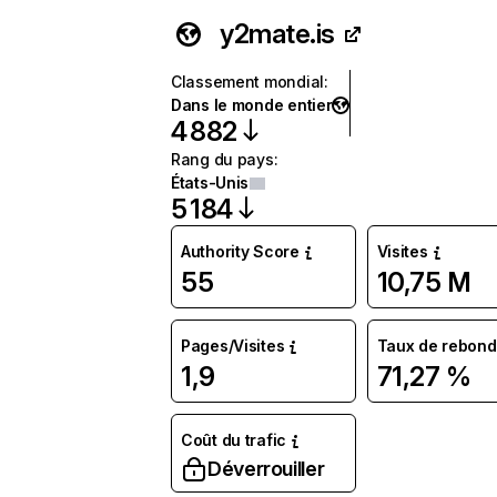
y2mate.is
Classement mondial
:
Dans le monde entier
4 882
Rang du pays
:
États-Unis
5 184
Authority Score
Visites
55
10,75 M
Pages/Visites
Taux de rebond
1,9
71,27 %
Coût du trafic
Déverrouiller