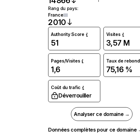
14 866
Rang du pays
:
France
2 010
Authority Score
Visites
51
3,57 M
Pages/Visites
Taux de rebond
1,6
75,16 %
Coût du trafic
Déverrouiller
Analyser ce domaine →
Données complètes pour ce domaine