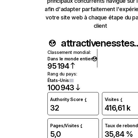
principaux concurrents navigue sur 
afin d'adapter parfaitement l'expéri
votre site web à chaque étape du p
client
attractivenes
Classement mondial
:
Dans le monde entier
95 194
Rang du pays
:
États-Unis
100 943
Authority Score
Visites
32
416,61 k
Pages/Visites
Taux de rebond
5,0
35,84 %