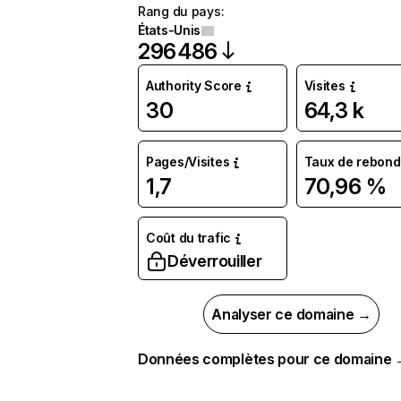
Rang du pays
:
États-Unis
296 486
Authority Score
Visites
30
64,3 k
Pages/Visites
Taux de rebond
1,7
70,96 %
Coût du trafic
Déverrouiller
Analyser ce domaine →
Données complètes pour ce domaine