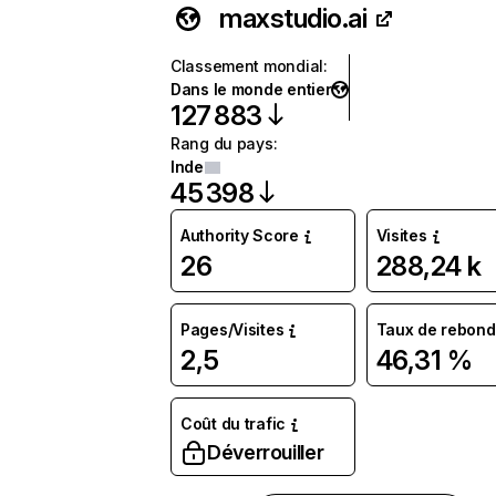
maxstudio.ai
Classement mondial
:
Dans le monde entier
127 883
Rang du pays
:
Inde
45 398
Authority Score
Visites
26
288,24 k
Pages/Visites
Taux de rebond
2,5
46,31 %
Coût du trafic
Déverrouiller