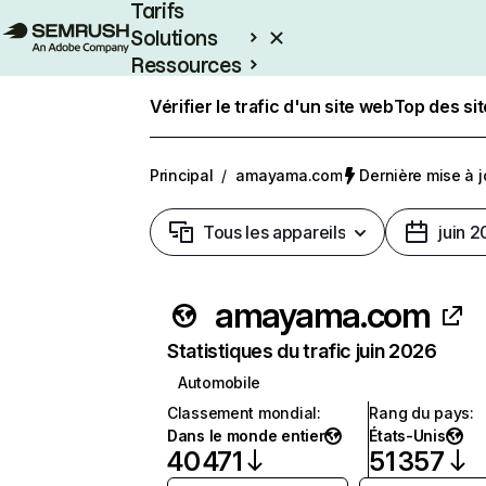
Tarifs
Solutions
Ressources
Entreprises
Vérifier le trafic d'un site web
Top des si
Principal
/
amayama.com
Dernière mise à jo
Tous les appareils
juin 
amayama.com
Statistiques du trafic juin 2026
Automobile
Classement mondial
:
Rang du pays
:
Dans le monde entier
États-Unis
40 471
51 357