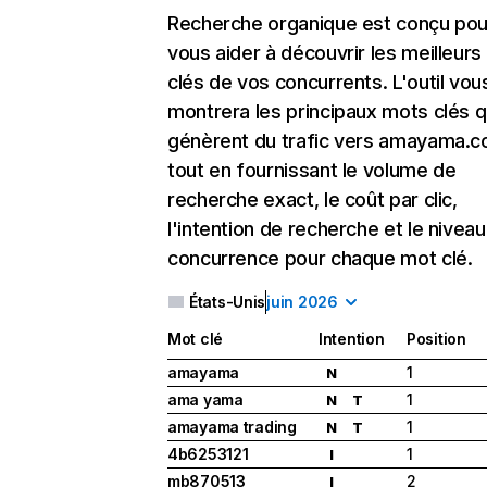
Recherche organique
est conçu pou
vous aider à découvrir les meilleur
clés de vos concurrents. L'outil vou
montrera les principaux mots clés q
génèrent du trafic vers amayama.c
tout en fournissant le volume de
recherche exact, le coût par clic,
l'intention de recherche et le nivea
concurrence pour chaque mot clé.
États-Unis
juin 2026
Mot clé
Intention
Position
amayama
1
N
ama yama
1
N
T
amayama trading
1
N
T
4b6253121
1
I
mb870513
2
I