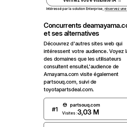
Vérifiez votre visibilité IA →
Intéressé par la solution Enterprise,
réservez un
Concurrents de
amayama.c
et ses alternatives
Découvrez d'autres sites web qui
intéressent votre audience. Voyez la
des domaines que les utilisateurs
consultent ensuiteL'audience de
Amayama.com visite également
partsouq.com, suivi de
toyotapartsdeal.com.
partsouq.com
#
1
3,03 M
Visites :