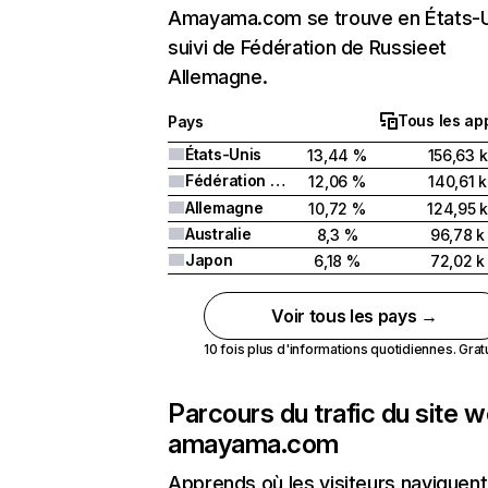
Amayama.com se trouve en États-U
suivi de Fédération de Russieet
Allemagne.
Tous les ap
Pays
États-Unis
13,44 %
156,63 k
Fédération de Russie
12,06 %
140,61 k
Allemagne
10,72 %
124,95 k
Australie
8,3 %
96,78 k
Japon
6,18 %
72,02 k
Voir tous les pays →
10 fois plus d'informations quotidiennes. Gratui
Parcours du trafic du site 
amayama.com
Apprends où les visiteurs naviguent