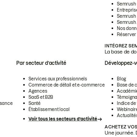
Semrush
Entrepris
Semrush
Semrush 
Nos donn
Réserver
INTÉGREZ SE
La base de don
Par secteur d’activité
Développez-
Services aux professionnels
Blog
Commerce de détail et e-commerce
Base de 
Agences
Académi
SaaS et B2B
Témoigna
ssance
Santé
Indice de 
Établissement local
Webinair
Actualité
Voir tous les secteurs d’activité
ACHETEZ VOS
Une journée. 