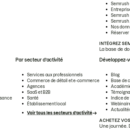
Semrush
Entrepris
Semrush
Semrush 
Nos donn
Réserver
INTÉGREZ SE
La base de don
Par secteur d’activité
Développez-
Services aux professionnels
Blog
Commerce de détail et e-commerce
Base de 
Agences
Académi
SaaS et B2B
Témoigna
ssance
Santé
Indice de 
Établissement local
Webinair
Actualité
Voir tous les secteurs d’activité
ACHETEZ VOS
Une journée. 