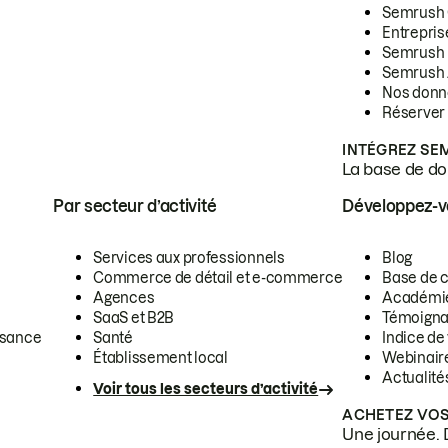
Semrush
Entrepris
Semrush
Semrush 
Nos donn
Réserver
INTÉGREZ SE
La base de don
Par secteur d’activité
Développez-
Services aux professionnels
Blog
Commerce de détail et e-commerce
Base de 
Agences
Académi
SaaS et B2B
Témoigna
ssance
Santé
Indice de 
Établissement local
Webinair
Actualité
Voir tous les secteurs d’activité
ACHETEZ VOS
Une journée. 