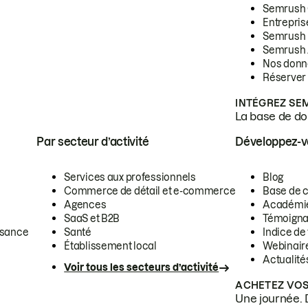
Semrush
Entrepris
Semrush
Semrush 
Nos donn
Réserver
INTÉGREZ SE
La base de don
Par secteur d’activité
Développez-
Services aux professionnels
Blog
Commerce de détail et e-commerce
Base de 
Agences
Académi
SaaS et B2B
Témoigna
ssance
Santé
Indice de 
Établissement local
Webinair
Actualité
Voir tous les secteurs d’activité
ACHETEZ VOS
Une journée. 