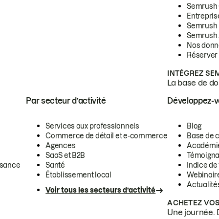
Semrush
Entrepris
Semrush
Semrush 
Nos donn
Réserver
INTÉGREZ SE
La base de don
Par secteur d’activité
Développez-
Services aux professionnels
Blog
Commerce de détail et e-commerce
Base de 
Agences
Académi
SaaS et B2B
Témoigna
ssance
Santé
Indice de 
Établissement local
Webinair
Actualité
Voir tous les secteurs d’activité
ACHETEZ VOS
Une journée. 