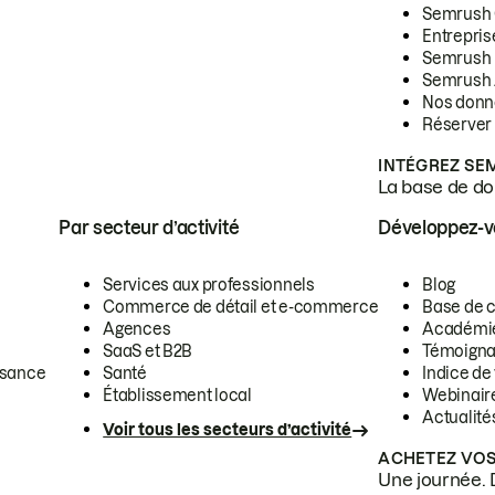
Semrush
Entrepris
Semrush
Semrush 
Nos donn
Réserver
INTÉGREZ SE
La base de don
Par secteur d’activité
Développez-
Services aux professionnels
Blog
Commerce de détail et e-commerce
Base de 
Agences
Académi
SaaS et B2B
Témoigna
ssance
Santé
Indice de 
Établissement local
Webinair
Actualité
Voir tous les secteurs d’activité
ACHETEZ VOS
Une journée. 